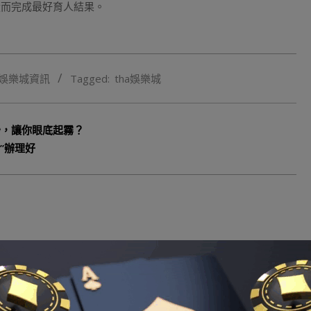
從而完成最好育人結果。
8娛樂城資訊
Tagged:
tha娛樂城
秒，讓你眼底起霧？
”辦理好