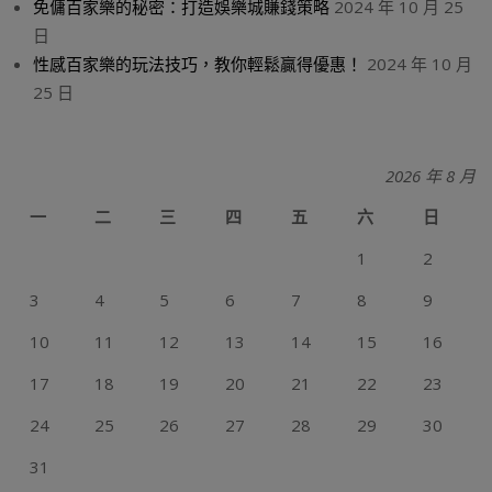
免傭百家樂的秘密：打造娛樂城賺錢策略
2024 年 10 月 25
日
性感百家樂的玩法技巧，教你輕鬆贏得優惠！
2024 年 10 月
25 日
2026 年 8 月
一
二
三
四
五
六
日
1
2
3
4
5
6
7
8
9
10
11
12
13
14
15
16
17
18
19
20
21
22
23
24
25
26
27
28
29
30
31