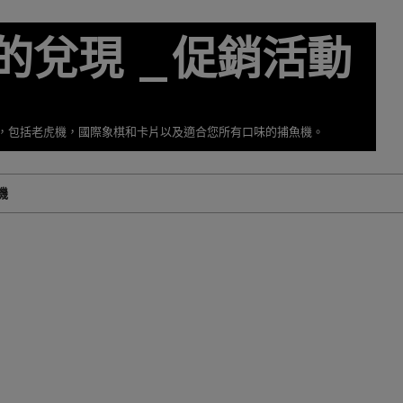
的兌現 _促銷活動
擇，包括老虎機，國際象棋和卡片以及適合您所有口味的捕魚機。
機