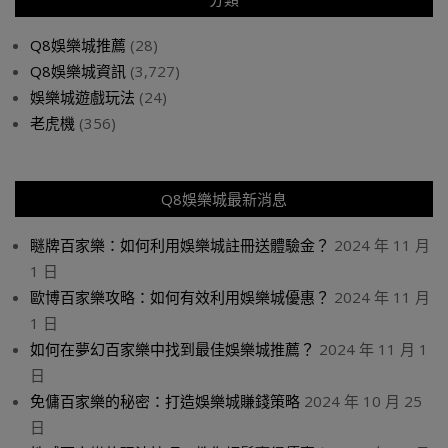
Q8娛樂城推薦
(28)
Q8娛樂城資訊
(3,727)
娛樂城遊戲玩法
(24)
老虎機
(356)
Q8娛樂城最新消息
瞇牌百家樂：如何利用娛樂城註冊送體驗金？
2024 年 11 月
1 日
歐博百家樂攻略：如何有效利用娛樂城優惠？
2024 年 11 月
1 日
如何在夢幻百家樂中找到最佳娛樂城推薦？
2024 年 11 月 1
日
免傭百家樂的秘密：打造娛樂城賺錢策略
2024 年 10 月 25
日