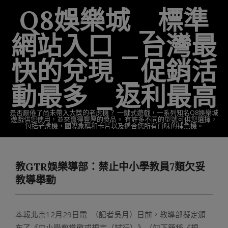
Skip
Q8娛樂城 _標準
to
content
網站入口 _台灣最
快的兌現 _促銷活
動最多 _返利最高
是否厭倦了尚未帶入大獎的老虎機？ 一鍵式遊戲，一系列知名Q8娛樂城
遊戲供您使用，並來贏得豐厚的獎品。 有許多不同的型號可供您選擇，
包括老虎機，國際象棋和卡片以及適合您所有口味的捕魚機。
Primary
Navigation
教GTR娛樂導部：禁止中小學教員7類欠妥
Menu
教導舉動
本報北京12月29日電 （記者吳月）日前，教導部擬定頒
布了《中小學教導懲戒規定（試行）》（如下簡稱《規