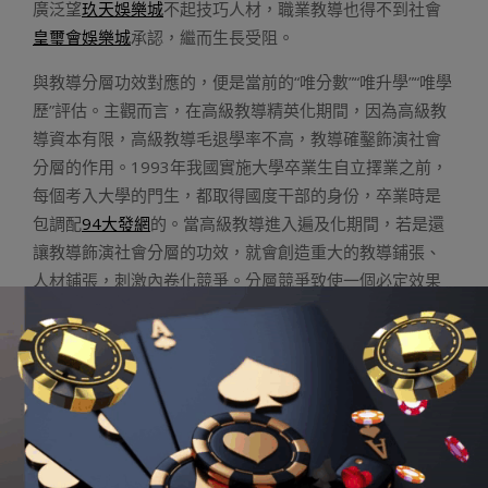
廣泛望
玖天娛樂城
不起技巧人材，職業教導也得不到社會
皇璽會娛樂城
承認，繼而生長受阻。
與教導分層功效對應的，便是當前的“唯分數”“唯升學”“唯學
歷”評估。主觀而言，在高級教導精英化期間，因為高級教
導資本有限，高級教導毛退學率不高，教導確鑿飾演社會
分層的作用。1993年我國實施大學卒業生自立擇業之前，
每個考入大學的門生，都取得國度干部的身份，卒業時是
包調配
94大發網
的。當高級教導進入遍及化期間，若是還
讓教導飾演社會分層的功效，就會創造重大的教導鋪張、
人材鋪張，刺激內卷化競爭。分層競爭致使一個必定效果
便是，一切門生不得已經往讀碩、讀博，以成為所謂的高
條理人材。可以說，這類苗頭已經經初顯。
這是必需正視的教導成績。國度層面提出破“五唯”，實在便
是要下降教導的分層功效，但還必要各方更進一步的現實
舉措。包含但不限于：切實推動責任教導平衡，勾銷責任
教導階段的重點校、重點班；管理高中階段的超等高中征