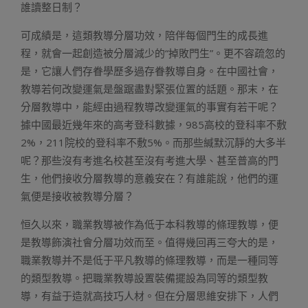
誰讀整日制？
可成績是，這類教導分層功效，陪伴每個門生的成長進
程，就會一起創造被分層減少的“掉敗門生”。更不容疏忽的
是，它讓人們存眷學歷多過存眷教導自身。在中國社會，
教導若何改變運氣是盤踞盡對緊張位置的話題。那末，在
分層教導中，能經由過程教導改變運氣的事實有若干呢？
據中國最近幾年來的高考登科數據，985高校的登科率不敷
2%，211院校的登科率不敷5%。而那些緘默沉靜的大多半
呢？那些沒有考進名校甚至沒有考進大學、甚至普高的門
生，他們接收分層教導的意義安在？有誰能說，他們的運
氣便是接收被教導分層？
恒久以來，職業教導被作為低于本科教導的條理教導，便
是教導飾演社會分層功效而至。值得幾回再三夸大的是，
職業教導并不是低于平凡教導的條理教導，而是一種同等
的類型教導。把職業教導設置裝備擺設為同等的類型教
導，有益于造就高技巧人材。但在分層思維安排下，人們