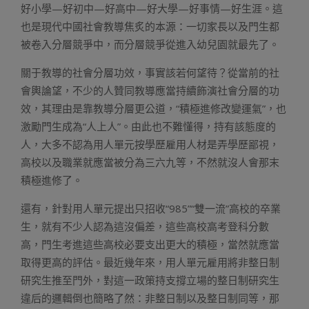
好小學—好初中—好高中—好大學—好事情—好生涯。這
也是現代中國社會教導焦炙的本源：一切家長以及門生都
被卷入分層競爭中，而分層競爭從進入幼兒園就最先了。
關于教導的社會分層功效，事實該若何望待？從當前的社
會輿論望，不少的人贊同教導應當持續飾演社會分層的功
效，其理由是靠教導分層更公道，“積極進修改變運氣”，也
激勵門生成為“人上人”。由此也不難懂得，持有該態度的
人，大多不認為用人單元按學歷雇用人材是弄學歷鄙視，
高校以及職業就應當被分為三六九等，不然就沒人會那末
積極進修了。
還有，針對用人單元提出只招收“985”“雙一流”高校的卒業
生，就有不少人認為這沒偏差，這些高校高考登科分數
高，門生考進這些高校必要支出更大的積極，當然就應當
取得更高的評估。最近幾年來，用人單元雇用將非整日制
研究生推至門外，對這一政策持支撐立場的整日制研究生
違后的邏輯倒也簡略了然：非整日制以及整日制同等，那