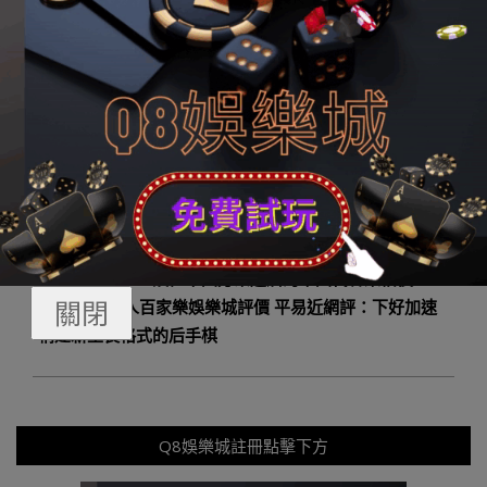
象，慢慢推動高中平衡生長；推動高校在各自定位上辦出
特點以及高質量；旋轉機關、事業單元用人的唯名校、唯
學歷導向，確立以本領為根基評估人材的新系統。
2023-
By:
q8娛樂城勝利編輯
On:
2023 年 12 月 4 日
12-
In:
Q8娛樂城資訊
Tagged:
94大發網
04
Previous Post:
讀懂中國方案違后的中國代客萊柏價
關閉
Next Post:
人百家樂娛樂城評價 平易近網評：下好加速
構建新生長格式的后手棋
Q8娛樂城註冊點擊下方