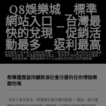
Skip
Q8娛樂城 _標準
to
content
網站入口 _台灣最
快的兌現 _促銷活
動最多 _返利最高
是否厭倦了尚未帶入大獎的老虎機？ 一鍵式遊戲，一系列知名Q8娛樂城
遊戲供您使用，並來贏得豐厚的獎品。 有許多不同的型號可供您選擇，
包括老虎機，國際象棋和卡片以及適合您所有口味的捕魚機。
Primary
Navigation
教導還應當持續飾演社會分層的任你博娛樂
Menu
腳色嗎
“沒有人奉告家長，教導是社會分層的對象。”最近，網上撒
播的這個說法引起接頭。聽起來，這個說法很有獨自發明