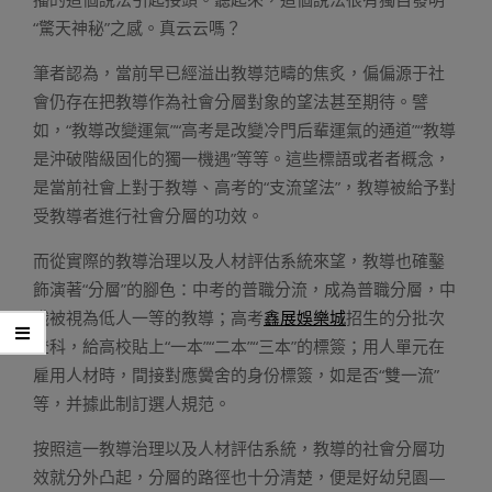
“驚天神秘”之感。真云云嗎？
筆者認為，當前早已經溢出教導范疇的焦炙，偏偏源于社
會仍存在把教導作為社會分層對象的望法甚至期待。譬
如，“教導改變運氣”“高考是改變冷門后輩運氣的通道”“教導
是沖破階級固化的獨一機遇”等等。這些標語或者者概念，
是當前社會上對于教導、高考的“支流望法”，教導被給予對
受教導者進行社會分層的功效。
而從實際的教導治理以及人材評估系統來望，教導也確鑿
飾演著“分層”的腳色：中考的普職分流，成為普職分層，中
職被視為低人一等的教導；高考
鑫展娛樂城
招生的分批次
登科，給高校貼上“一本”“二本”“三本”的標簽；用人單元在
雇用人材時，間接對應黌舍的身份標簽，如是否“雙一流”
等，并據此制訂選人規范。
按照這一教導治理以及人材評估系統，教導的社會分層功
效就分外凸起，分層的路徑也十分清楚，便是好幼兒園—