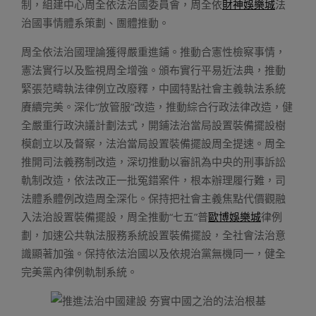
制，組建中心周全依法治國委員會，周全依
財神娛樂城
法
治國事情體系策劃、團體推動。
周全依法治國理論獲得嚴重進鋪。推動合憲性檢察事情，
憲法實行以及監視周全增強。頒布實行平易近法典，推動
緊張范疇執法律例立改廢釋，中國特點社會主義執法系統
賡續完美。深化“放管服”改造，推動綜合行政法律改造，健
全嚴重行政決議計劃法式，開鋪法治當局設置裝備擺設樹
模創立以及督察，法治當局設置裝備擺設周全提速。周全
推開司法義務制改造，深切推動以審訊為中央的刑事訴訟
軌制改造，依法改正一批冤錯案件，根本辦理履行難，司
法體系體例改造周全深化。保持把社會主義焦點代價觀融
入法治設置裝備擺設，周全推動“七五”普
歐博娛樂城
律例
劃，加速公共執法服務系統設置裝備擺設，全社會法治意
識顯著加強。保持依法治國以及依規治黨無機同一，健全
完美黨內律例軌制系統。