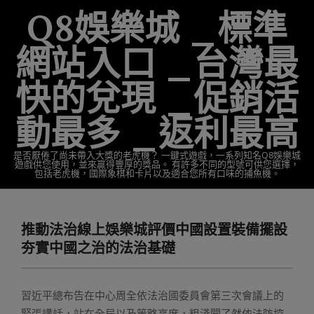
Skip
Q8娛樂城 _標準
to
content
網站入口 _台灣最
快的兌現 _促銷活
動最多 _返利最高
是否厭倦了尚未帶入大獎的老虎機？ 一鍵式遊戲，一系列知名Q8娛樂城
遊戲供您使用，並來贏得豐厚的獎品。 有許多不同的型號可供您選擇，
包括老虎機，國際象棋和卡片以及適合您所有口味的捕魚機。
Primary
Navigation
推動法治線上娛樂城評價中國設置裝備擺設
Menu
夯實中國之治的法治基礎
習近平總布告在中心周全依法治國委員會第三次會議上的
緊張講話，站在全局以及策略高度，粗淺闡了然依法防控