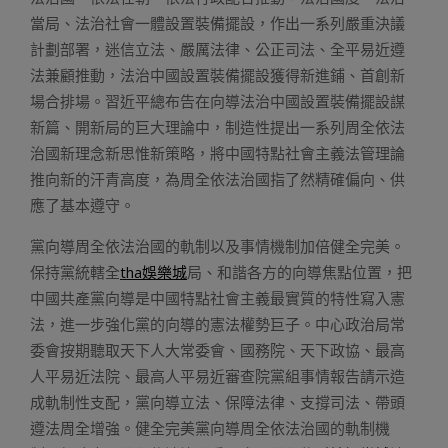
當局、法治社會一體設置裝備擺設，作出一系列嚴重決議
計劃部署，迷信立法、嚴厲法律、公正司法、全平易近遵
法兼顧推動，法治中國設置裝備擺設獲得新進鋪、首創新
場合排場。習近平總布告在向導法治中國設置裝備擺設謀
新篇、開新局的巨大理論中，制造性提出一系列周全依法
治國新理念新思惟新策略，將中國特點社會主義法管理論
推向新的汗青高度，為周全依法治國指了然精確偏向、供
應了基本遵守。
黨向導周全依法治國的軌制以及事情機制加倍健全完美。
保持黨統轄全
tha娛樂城
局、和諧各方的向導焦點位置，把
中國共產黨向導是中國特點社會主義最實質的特性寫入憲
法，進一步強化黨的向導的憲法權勢巨子。中心政治局常
委會按期聽取天下人大常委會、國務院、天下政協、最高
人平易近法院、最高人平易近審查院黨組事情報告請示造
成軌制性支配，黨向導立法、保障法律、支撐司法、帶頭
遵法周全增強。健全完美黨向導周全依法治國的軌制機