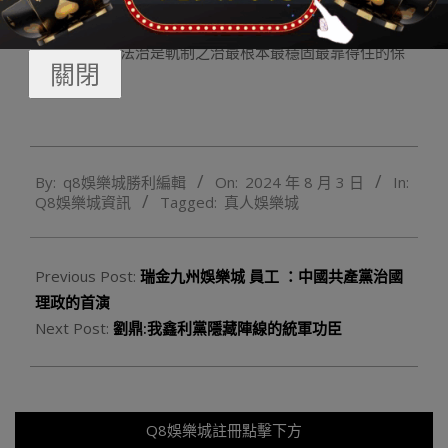
造就培養一大量高素養法治人材及后備力量。
二、社會主義法治是軌制之治最根本最穩固最靠得住的保
關閉
證
2024-
By:
q8娛樂城勝利編輯
On:
2024 年 8 月 3 日
In:
08-
Q8娛樂城資訊
Tagged:
真人娛樂城
03
Previous Post:
瑞金九州娛樂城 員工 ：中國共產黨治國
理政的首演
Next Post:
劉鼎:我鑫利黨隱藏陣線的統軍功臣
Q8娛樂城註冊點擊下方