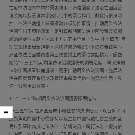
在疫情防控事情中的緊張作用，迷信闡發了法治在國度管
理系統以及管理本領當代化中的緊張作用，對保持依法防
控，在法治軌道上兼顧推動各項防控事情，推動周全依法
治國作出了策略部署，是引導新期間法治中國設置裝備擺
設的綱要性文獻。黨的十九屆五中全會，對中國“十四五”時
期生長作出周全規劃。深切進修領略習近平總布告在中心
周全依法治國委員會第三次會議上的緊張講話精力，歸顧
總結“十三五”時期周全依法治國獲得的顯著造詣，研究策劃
法治中國設置裝備擺設，關于推動周全依法治國，施展法
治在國度管理系統以及管理本領當代化中的努力作用，具
備十分嚴重的意義。
1、“十三五”時期周全依法治國獲得顯著造詣
“十三五”時期是周全建成小康社會的決勝階段，以習近平同
道為焦點的黨中心從保持以及生長中國特點社會主義的全
局以及策略高度定位法治、結構法治、厲行法治，保持依
法治國、依法在朝、依法行政配合推動，法治國度、法治