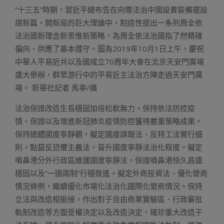
“十三五”時期，習近平總布告在向導法治中國設置裝備擺設
謀新篇、開新局的巨大理論中，制造性提出一系列周全依
法治國新理念新思惟新策略，為周全依法治國指了然精確
偏向、供應了基本遵守。圖為2019年10月1日上午，慶祝
中華人平易近共以及國成立70周年大會在北京天安門廣場
盛大舉辦，群眾游行中的平易近主法治方陣走過天安門廣
場。 新華社記者 馬寧/攝
法治保證改造生長穩固加倍松軟無力。保持依法防控疫
情，保證以及增進新冠肺炎疫情防控獲得嚴重策略成果。
保持總體國度寧靜觀，擬定國度諜報法、反特工法實行細
則，點竄反恐懼主義法，晉升國度寧靜法治化程度。擬定
噴鼻港分外行政區維護國度寧靜法，保證噴鼻港恒久昌盛
穩固以及“一國兩制”行穩致遙。擬定外商投資法、優化營商
情況條例，繼續優化市場化法治化國際化營商情況。保持
立法與改造相銜接，作出對于自由商業實驗區、行政審批
軌制改造等方面受權決定以及改造決定，確珍重大改造于