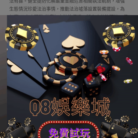
法有據。健全提防化解嚴重金融危害相關執法軌制，增強
生態情況珍愛法治事情，推動法治墟落設置裝備擺設，為
打贏“三大攻堅戰”供應無力法治保證。擬定疫苗治理法、保
證農夫工人為領取條例，增強食物藥品法律司法，深化實
化法治為平易近。推動安然中國設置裝備擺設，深切開鋪
掃黑除惡專項奮斗。立異生長依法治軍實踐以及理論，中
國特點軍事法治系統賡續完美。
法治事情步隊設置裝備擺設獲得新成效。增強立法事情步
隊設置裝備擺設，組建市場監管、生態情況珍愛、文明
金
合發娛樂城
市場、交通運輸以及農業五支綜合法律步隊，
周全推廣法官審查官員額制以及人平易近警員零丁職務序
列，法治專門步隊政治營業素養賡續晉升，規律作風繼續
強化。周全增強狀師行業黨的設置裝備擺設，完美公職狀
師公司狀師軌制，生長公證員、司法鑒定人、仲裁人以及
人平易近調劑員步隊，執法服務執業標準以及執業保證軌
制賡續健全。健天下家同一執法職業資歷測驗軌制，保持
樹德樹人、德法兼修，增強法學教導以及法學實踐研究，