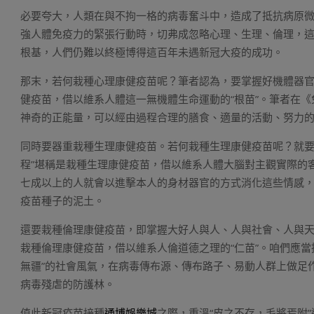
必要夸大，人類在與不拘一格的病毒奮斗中，造成了抵抗病原
強人體免疫力的緊張行動時，切弗成忽略心理、生理、倫理，這
根基，人們仍難以終極博得這百年未遇新冠大疫的成功。
那末，若何栽種心理康健疫苗呢？筆者認為，要掌握好機體器官
健疫苗，借以維系人體這一無機體生命運動的“根苗”。筆者在
神奇的正能量，可以經由過程合理的膳食、適量的活動、努力
同時要器重栽種生理康健疫苗。若何栽種生理康健疫苗呢？就要
程”堪稱是栽種生理康健疫苗，借以維系人體大腦對主觀實際的
七成以上的人就會以進擊本人的身材器官的方式消化這些情感，
疫苗種子的泥土。
還要栽種倫理康健疫苗，即掌握大好人與人、人與社會、人與天
栽種倫理康健疫苗，借以維系人倫道德之理的“仁苗”。咱們應當推
無疆”的社會風氣，在病毒傳布源、傳布路子、易動人群上做足
病毒殘虐的防護林。
值此新冠疫苗接種
通博娛樂城
之際，重溫“皮之不存，毛將焉附