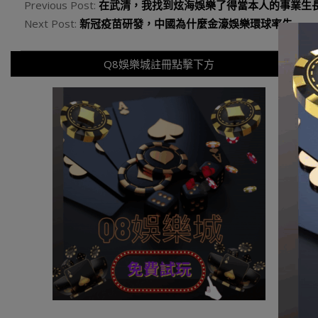
Previous Post:
在武清，我找到炫海娛樂了得當本人的事業生
Next Post:
新冠疫苗研發，中國為什麼金濠娛樂環球率先
Q8娛樂城註冊點擊下方