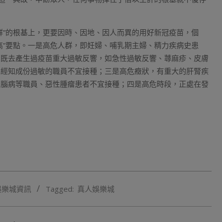
群”的根基上，更要因時、因地、因人而異的用好新冠疫苗，個
高”要點。一是高危人群，即妊婦、哺乳期主婦、精力疾病史患
，既去產生過疫苗重大過敏反響，如急性過敏反響、蕁麻疹、皮膚
已經知成份過敏的職員不宜接種；三是高危癥狀，有重大的肝腎疾
、腦病等職員、惡性腫瘤患者不宜接種；四是高危時段，正處在發
娛樂城資訊
Tagged:
真人娛樂城