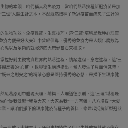
微生物的本領，咱們稱其為免疫力。當咱們熟悉接種新冠疫苗是加
“三理”人體生計之本，不然縱然接種了新冠疫苗而疏忽了生計的
的生物功效、免疫性能、生涯技巧，這“三能”堪稱是栽種心理康
《免疫力便是好大夫》中曾經倡導，優秀的免疫力是人類化腐敗為
的心態以及足夠的就寢這四大康健基石來獵取。
掌握好對主觀物資世界的熟悉進程、情緒進程、意志進程，這“三
客觀反響的“心苗”。世界衛生構造指出，當人發生了負面情感時，
“既來之則安之”的精確心態是堅持優秀的心態，是播下生理康健
然瓜葛原則中體現天理、地輿、人理道德原則，這“三理”堪稱是
許“從我做起”“我為大家，大家為我”“一方有難、八方增援”“大愛
作業。讓咱們撒下倫理康健疫苗種子的養料，修建起抵抗新型冠狀
”這一典故，申飭眾人，任何事物掉往了借以生計的根基就不復存