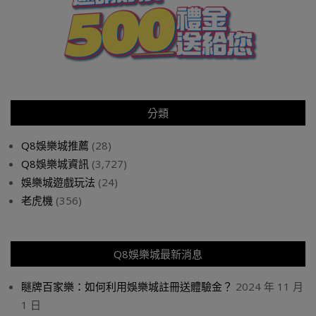
分類
Q8娛樂城推薦
(28)
Q8娛樂城資訊
(3,727)
娛樂城遊戲玩法
(24)
老虎機
(356)
Q8娛樂城最新消息
瞇牌百家樂：如何利用娛樂城註冊送體驗金？
2024 年 11 月
1 日