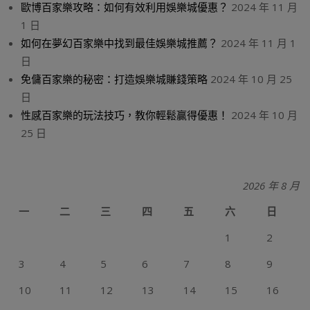
歐博百家樂攻略：如何有效利用娛樂城優惠？
2024 年 11 月
1 日
如何在夢幻百家樂中找到最佳娛樂城推薦？
2024 年 11 月 1
日
免傭百家樂的秘密：打造娛樂城賺錢策略
2024 年 10 月 25
日
性感百家樂的玩法技巧，教你輕鬆贏得優惠！
2024 年 10 月
25 日
2026 年 8 月
一
二
三
四
五
六
日
1
2
3
4
5
6
7
8
9
10
11
12
13
14
15
16