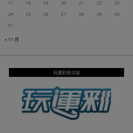
17
18
19
20
21
22
23
24
25
26
27
28
29
30
31
« 11 月
玩運彩投注站