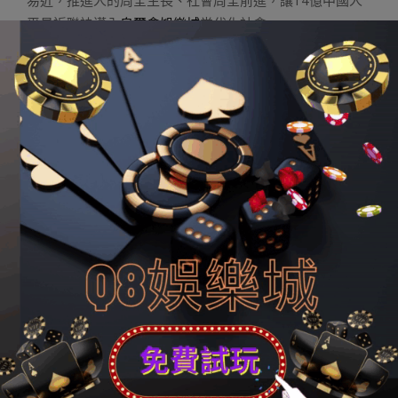
易近，推進人的周全生長、社會周全前進，讓14億中國人
平易近聯袂邁入
皇璽會娛樂城
當代化社會。
2023-
By:
q8娛樂城勝利編輯
On:
2023 年 12 月 1 日
12-
In:
Q8娛樂城資訊
Tagged:
淘金娛樂城
01
Previous Post:
美國各地增強警戒 以防遭受暴九州娛樂
leo下載力沖擊
Next Post:
兩棵芒果樹iWin娛樂 見證的中柬交情
Q8娛樂城註冊點擊下方