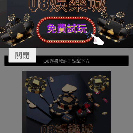
Previous Post:
一項均衡、高程度、互利雙贏諾亞娛樂城
的協議——商務部條法司擔任人就準期實現中歐投資協議
會商答記者問
Next Post:
新華線上娛樂城評價網評：教導懲戒須有“度”
關閉
Q8娛樂城註冊點擊下方