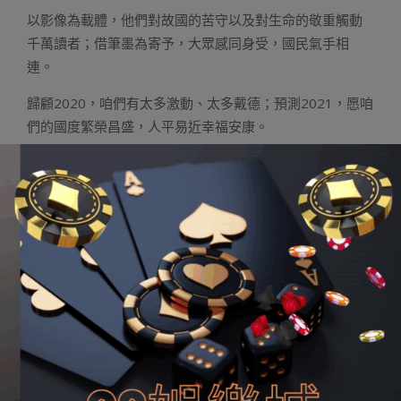
以影像為載體，他們對故國的苦守以及對生命的敬重觸動
千萬讀者；借筆墨為寄予，大眾感同身受，國民氣手相
連。
歸顧2020，咱們有太多激動、太多戴德；預測2021，愿咱
們的國度繁榮昌盛，人平易近幸福安康。
中國人平易近可以克服所有艱苦困苦，中華平易近族定能
創立中興偉業。
為人人帶來最真實、最有溫度的報導。2021年，新華社記
者將一向在路上。
2024-
By:
q8娛樂城勝利編輯
On:
2024 年 3 月 18 日
03-
In:
Q8娛樂城資訊
Tagged:
大老爺娛樂城
18