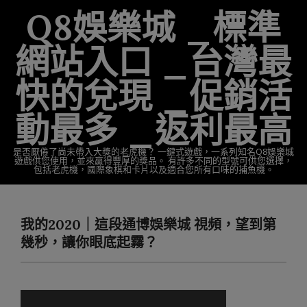
Skip
Q8娛樂城 _標準
to
content
網站入口 _台灣最
快的兌現 _促銷活
動最多 _返利最高
是否厭倦了尚未帶入大獎的老虎機？ 一鍵式遊戲，一系列知名Q8娛樂城
遊戲供您使用，並來贏得豐厚的獎品。 有許多不同的型號可供您選擇，
包括老虎機，國際象棋和卡片以及適合您所有口味的捕魚機。
Primary
Navigation
我的2020｜這段通博娛樂城 視頻，望到第
Menu
幾秒，讓你眼底起霧？