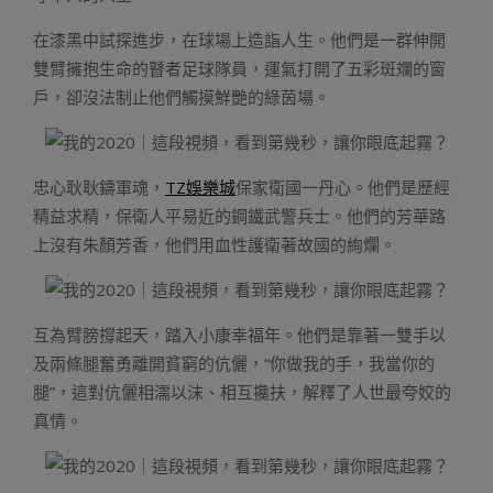
在漆黑中試探進步，在球場上造詣人生。他們是一群伸開
雙臂擁抱生命的瞽者足球隊員，運氣打開了五彩斑斕的窗
戶，卻沒法制止他們觸摸鮮艷的綠茵場。
忠心耿耿鑄軍魂，
TZ娛樂城
保家衛國一丹心。他們是歷經
精益求精，保衛人平易近的鋼鐵武警兵士。他們的芳華路
上沒有朱顏芳香，他們用血性護衛著故國的絢爛。
互為臂膀撐起天，踏入小康幸福年。他們是靠著一雙手以
及兩條腿奮勇離開貧窮的伉儷，“你做我的手，我當你的
腿”，這對伉儷相濡以沫、相互攙扶，解釋了人世最夸姣的
真情。