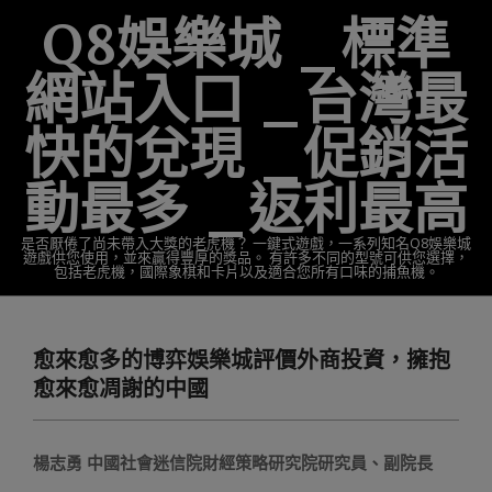
Skip
Q8娛樂城 _標準
to
content
網站入口 _台灣最
快的兌現 _促銷活
動最多 _返利最高
是否厭倦了尚未帶入大獎的老虎機？ 一鍵式遊戲，一系列知名Q8娛樂城
遊戲供您使用，並來贏得豐厚的獎品。 有許多不同的型號可供您選擇，
包括老虎機，國際象棋和卡片以及適合您所有口味的捕魚機。
Primary
Navigation
愈來愈多的博弈娛樂城評價外商投資，擁抱
Menu
愈來愈凋謝的中國
楊志勇 中國社會迷信院財經策略研究院研究員、副院長