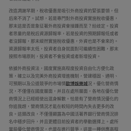
改造凋謝早期，稅收優惠是吸引外商投資的緊張要領，但
后來不消了。試想，若是專門對外商投資實施稅收優惠，
那末這是否是象征著外商投資會接踵而至？紛歧定。投資
者思量的是稅后資源歸報率，若是投資的預期歸報低或者
者沒歸報，那末縱然實施稅收優惠，外資也是不會來的。
資源歸報率太低，投資者自身就面對可繼續性困難，那末
按照市場原則，投資者不會投資或者新增投資。
依據外商投資法，國度實施高程度投資自由化方便化政
策，確立以及完美外商投資增進機制，營建穩固、通明、
可預期以及公道競爭的市場情
歐博娛樂城
況。優化營商情
況，不僅僅在國度層面，并且在處所層面，各地在優化營
商情況上已經經使出混身解數。恰是有了營商情況優化的
你追我趕，營商情況才能在較短的時間內失去更多的改
良。這類改良，不僅僅顯露為中國活著界銀行營商情況排
名中穩步回升，并且更體目前投資者的舉動選擇上。處所
當局優化營商情況，也是在進行競爭，這是一種供應高程