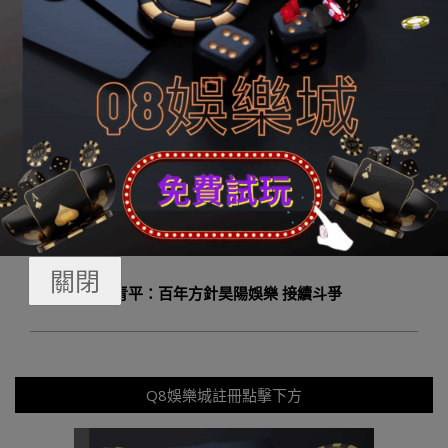
盛；關于全世界來說，這必定可以增進人類運氣配合體的
構建。
2023-
By:
q8娛樂城勝利編輯
On:
2023 年 12 月 15 日
12-
In:
Q8娛樂城資訊
Tagged:
博馬娛樂城
15
Previous Post:
用斗爭標注芳華，以奮招財8娛樂進決勝
征途
關閉
Next Post:
青平：百年方針昊陽娛樂 接續斗爭
Q8娛樂城註冊點擊下方