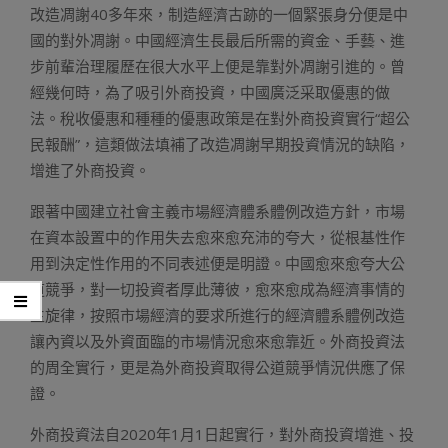
改造凋謝40多年來，制造經濟古跡的一個緊張身分便是中
國的對外凋謝。中國經濟生長最后所需的資金、手藝、進
步前輩治理履歷在很大水平上便是靠對外凋謝引進的。曾
經幾何時，為了吸引外商投資，中國廣泛采取優惠的做
法。稅收優惠和種種的優惠政策是在對外商投資實行“超公
民報酬”，這類做法填補了改造凋謝早期投資情況的缺陷，
增進了外商投資。
跟著中國建立社會主義市場經濟體系體例改造方針，市場
在資本設置中的作用失去愈來愈充沛的夸大，從根基性作
用到決定性作用的不同表述便是明證。中國愈來愈夸大公
道競爭，對一切投資者厚此薄彼，愈來愈成為經濟事情的
主旋律，按照市場經濟的要求所進行的經濟體系體例改造
讓內資以及外資面臨的市場情況愈來愈靠近。外商投資法
的周全實行，更是為外商投資取得公道競爭情況供應了保
證。
外商投資法自2020年1月1日起實行，對外商投資增進、投