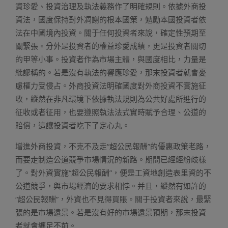
資珍愛、投資治理及執法義務作了明確規則。依據外商投
資法，國度保持對外凋謝的根本國策，勉勵本國投資者依
法在中國境內投資。關于任何投資者來說，確定性預期至
關緊張。分外是投資者的權益珍愛成績，更是投資者關切
的甲等小事。投資者作為市場主體，與國度相比，力量是
紕謬稱的。若是沒有執法的響應珍愛，那末投資者就會憂
慮權力受侵占。外商投資法明確國度對外商投資不實施征
收，縱然在非凡環境下依據執法規則為公共好處所進行的
征收或者征用，也要遵照執法法式實時賦予合理、公道的
賠償，這讓投資者吃下了定心丸。
增進外商投資，不克不及走“超公民報酬”的優惠政策老路，
而要走制造公道競爭市場情況的新路。期間已經經紛歧樣
了。對外資實施“超公民報酬”，便是工資地創造表里資的不
公道競爭，與市場經濟的要求相悖。并且，縱然有如許的
“超公民報酬”，外資也不見得買賬。關于投資者來說，最緊
張的是市場遠景。若是沒有好的市場遠景預期，那末投資
者就會纏足不前。