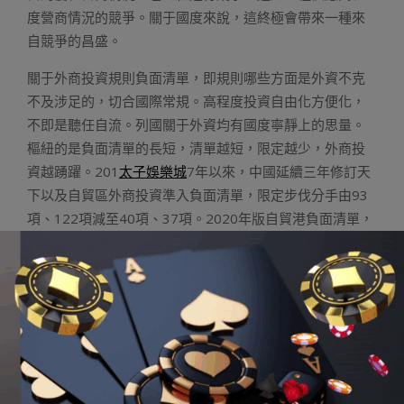
度營商情況的競爭。關于國度來說，這終極會帶來一種來
自競爭的昌盛。
關于外商投資規則負面清單，即規則哪些方面是外資不克
不及涉足的，切合國際常規。高程度投資自由化方便化，
不即是聽任自流。列國關于外資均有國度寧靜上的思量。
樞紐的是負面清單的長短，清單越短，限定越少，外商投
資越踴躍。201
太子娛樂城
7年以來，中國延續三年修訂天
下以及自貿區外商投資準入負面清單，限定步伐分手由93
項、122項減至40項、37項。2020年版自貿港負面清單，
比天下版少了6條，比自貿區版少了3條，體現海南自由商
業港高程度對外凋謝的要求。
外商投資法拆除了一些市場存眷點較高的外商投資停滯成
績，觸及當局洽購、學問產權珍愛、外商投資企業同等介
入規范擬定等外容。
I88娛樂城
軌制型對外凋謝系統正愈
九
州娛樂城
來愈完美，外商投資往復愈來愈自由方便。關于
外資來說，更易分享中國超大的海內市場，同享經濟昌