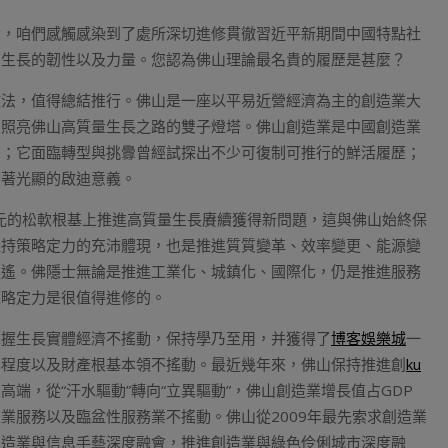
論，咱們感觸感染到了處所深切進修貫徹習近平新期間中國特點社
濟生長的韌性以及力量。您認為佛山理論最名貴的履歷是甚麼？
做法，值得總結推行。佛山是一座以平易近營經濟為主的創造業大
為照亮佛山高質量生長之路的雙子燈塔。佛山創造業是中國創造業
茅；它面臨轉型與挑釁曾經試探出不少可復制可推行的鮮活履歷；
有著光顯的啟迪意義。
億元的松軟根基上推進高質量生長賡續獲得新問題，這與佛山始終保
堅持策略定力的充沛體現，也是推進質質變革、效率變更、能源變
走遙。佛隱士無論是推進工業化、城鎮化、國際化，仍是推進服務
策略定力是很值得進修的。
掌握生長實體經濟不搖動，保持學乃至用，并獲得了
博客娛樂城
一
化程度以及財產根基本領不搖動。最近幾年來，佛山保持推進創
ku
端，從“汗水驅動”轉向“立異驅動”，佛山創造業增長值占GDP
業服務以及臨盆性服務業不搖動。佛山從2009年最先索求創造業
創造業與信息手藝深度融會，推進創造業與綠色伶俐城市深度融