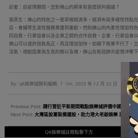
記者：后疫情期間，您對佛山的將來有甚麼研判倡議？
張燕生：佛山的特色之一是草根經濟多，經濟布局多樣性特點
店、會鋪等生涯性服務業遭到重創。然則佛山的內素性增加特
同自救，行業協會以及企業之間的合作自救，企業、行業協會
佛山可以或許扭負為正，而且增加加快。如線下商業不行了，
活氣，視創造業為生長的根以及魂，佛山在新冠肺炎疫情沖擊
2023-
By:
q8娛樂城勝利編輯
On:
2023 年 12 月 22 日
In:
Q
12-
22
Previous Post:
踐行習近平新期間戰點娛樂城評價中國特點社
Next Post:
大灣區設置裝備擺設，助力港大老爺娛樂 澳恒久昌
Q8娛樂城註冊點擊下方