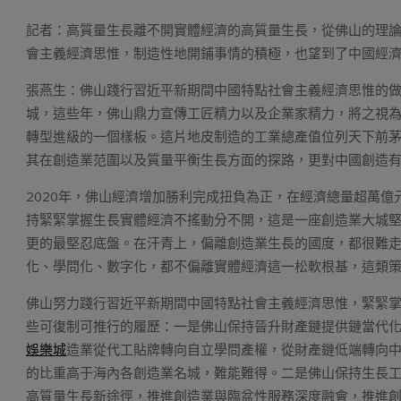
記者：高質量生長離不開實體經濟的高質量生長，從佛山的理
會主義經濟思惟，制造性地開鋪事情的積極，也望到了中國經
張燕生：佛山踐行習近平新期間中國特點社會主義經濟思惟的
城，這些年，佛山鼎力宣傳工匠精力以及企業家精力，將之視
轉型進級的一個樣板。這片地皮制造的工業總產值位列天下前
其在創造業范圍以及質量平衡生長方面的探路，更對中國創造
2020年，佛山經濟增加勝利完成扭負為正，在經濟總量超萬
持緊緊掌握生長實體經濟不搖動分不開，這是一座創造業大城
更的最堅忍底盤。在汗青上，偏離創造業生長的國度，都很難
化、學問化、數字化，都不偏離實體經濟這一松軟根基，這類
佛山努力踐行習近平新期間中國特點社會主義經濟思惟，緊緊
些可復制可推行的履歷：一是佛山保持晉升財產鏈提供鏈當代
娛樂城
造業從代工貼牌轉向自立學問產權，從財產鏈低端轉向中高
的比重高于海內各創造業名城，難能難得。二是佛山保持生長工
高質量生長新途徑，推進創造業與臨盆性服務深度融會，推進