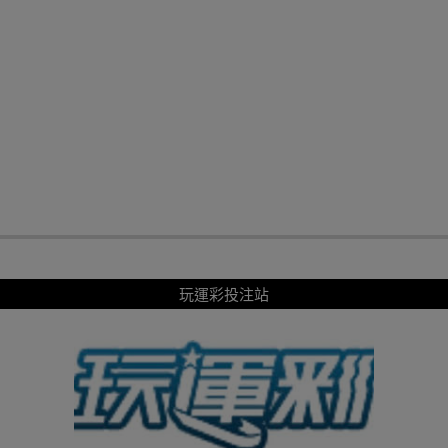
玩運彩投注站