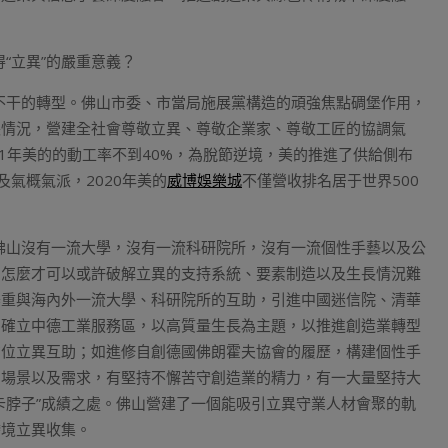
得“立異”的嚴重意義？
手不干的轉型。佛山市委、市當局施展黨構造的頑強焦點碉堡作用，
長情況，營建全社會尊敬立異、尊敬企業家、尊敬工匠的協調氣
1年美的的動工率不到40%，為脫節逆境，美的推進了供給側布
氣概氣派，2020年美的
威博娛樂城
不僅營收排名居于世界500
如佛山沒有一流大學，沒有一流科研院所，沒有一流個性手藝以及公
，怎麼才可以或許破解立異的支持系統、要素制造以及生長情況難
器重與海內外一流大學、科研院所的互助，引進中國迷信院、清華
，確立中德工業服務區，以高質量生長為主題，以推進創造業轉型
方位立異互助；如進修自創德國佛朗霍夫協會的履歷，構建個性手
用場景以及需求，有堅持不懈苦守創造業的精力，有一大量堅持大
卡脖子”成績之處。佛山營建了一個能吸引立異守業人材會聚的軌
跨境立異收集。