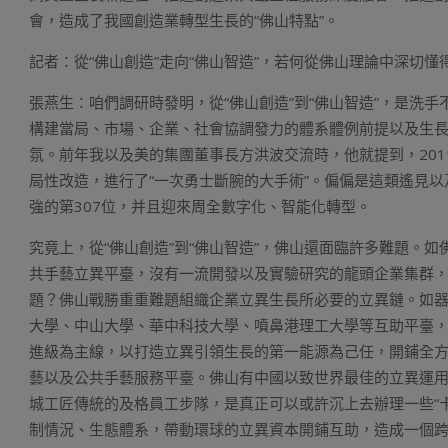
會，造成了我國創造業轉型生長的“佛山特點”。
記者：從“佛山創造”走向“佛山智造”，若何從佛山理論中深切懂
張燕生：咱們調研時發明，從“佛山創造”到“佛山智造”，是洗
構建當局、市場、企業、社會協調發力的體系體例前提以及生
氛。前年我以及美的集團董事長方洪波交流時，他就提到，201
局性改造，進行了“一次勇士斷腕的大手術”。偏偏是這類遙見以及
強的第307位，并且迎來周全數字化、智能化轉型。
究竟上，從“佛山創造”到“佛山智造”，佛山還面臨許多難題。
共手藝立異平臺，沒有一流開發以及實驗研究的龍頭企業集群
題？佛山戰勝重重難題組織企業立異生長所必要的立異鏈。如
大學、中山大學、華中科技大學、噴鼻港理工大學等互助平臺
進級為主線，以打造立異引領生長的第一能源為己任，開鋪全
藝以及公共手藝服務平臺。佛山有中國以致世界最佳的立異運
城工匠傳統的及格員工步隊，是真正可以或許沉上去辦理一些“
制情況、生態體系，帶動環球的立異資本開鋪互助，造成一個