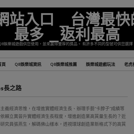
準網站入口 _台灣最快
最多 _返利最高
Q8娛樂城遊戲供您使用，並來贏得豐厚的獎品。 有許多不同的型號可供您選
首頁
Q8娛樂城資訊
Q8娛樂城推薦
娛樂城遊戲玩法
老虎
Primary
Navigation
Menu
os長之路
主義經濟思惟，在增進實體經濟生長、辦理手藝“卡脖子”成績等
，依賴立異晉升實體經濟生長程度，增進創造業高質量生長的？近
席研究員張燕生，解碼佛山樣本，透視環球創造業新格式下的高質