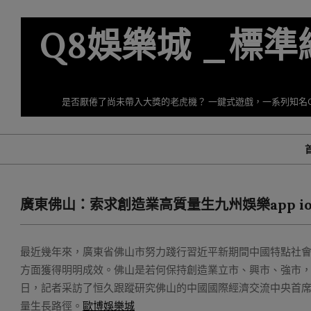
Skip
to
Q8娛樂城 _標
content
是否厭倦了尚未帶入大獎的老虎機？ 一鍵式遊戲，一系列知名
廣東佛山：索求創造業高質量生九州娛樂app i
最近幾年來，廣東省佛山市努力踐行習近平新期間中國特點社會
方面獲得明明成效。佛山是若何保持創造業立市、興市、強市
日，記者采訪了恒久跟蹤研究佛山的中國國際經濟交流中央首
量生長路徑。
歐博娛樂城