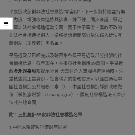
平易近政部對非法社會構造“零容忍”，下一步將持續堅持襲
擊力度，增強收集巡檢與排查，線下線上同步查處，堅定
擠壓非法社會構造運動空間。關于性子頑劣、屢教不改的
非法社會構造提倡人，還將提請相關部分依法歸入背法互
聯網站（主理者）黑名單。
平易近政部已經完成及時回集各級平易近政部分掛號的社
會構造信息，截至現在，共掛號社會構造89萬個。平易近
政
金禾娛樂城
部提示社會”大眾在介入無關構造運動時，注
重核查其正當身份。社會構造的掛號信息可以經由過程中
國社會構造公共服務平臺（）、中國社會構造靜態政務微
信（微旌旗燈號：chinanpogov）、國度社會構造法人庫小
法式在線查問。
附：三批總計55家非法社會構造名單
1.中國太陽能暖行使財產同盟