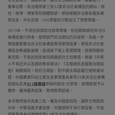
重拳出擊，依法關停第三批32家非法社會構造的網站、微
信、微博、博客等新媒體賬號，排除無關非法聯系關系網
頁信息，并在百度、360等搜刮引擎加注了預警標識。
2019年，平易近政部結合群眾舉報，對后期取締的非法社
會構造進行排查，發明部門非法網站仍在經營。為進一步
鞏固襲擊整治非法社會構造專項舉措成果，革除非法社會
構造收集運動基礎，造成線下線上管理閉環，營建明朗收
集空間，平易近政部會同相關部分立刻舉措，根據《中華
人平易近共以及國收集寧靜法》《互聯網信息服務治理設
施》無關規則，前后分兩批，對中國太陽能暖行使財產同
盟、中國農業科技立異生長事情委員會等23家非法社會構
造網站及其
911娛樂城
停辦的微信”大眾號、微博賬號予以
關停，獲得優秀結果，取得群眾迎接。
本次關停操作為第三批，觸及中國藝術院、國粹文明藝術
中央、中華清風字畫協會、中國環保干凈行業協會、宇宙
搖籃委員會中國總部等32家非法社會構造。