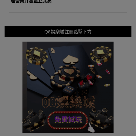
理營業并發量立異高
Q8娛樂城註冊點擊下方