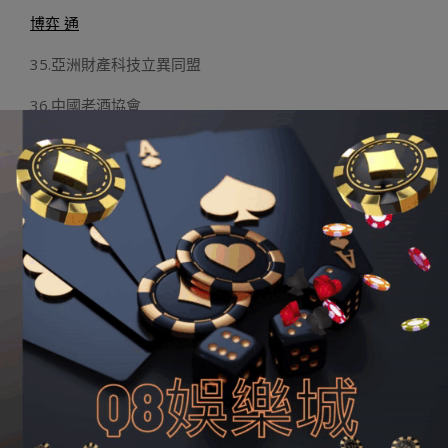
博弈 通
35.亞洲財產科技立異同盟
36.中國老酒協會
37.北京老酒協會
38.中國廉政設置裝備擺設與效能監察研究中央
39.北京河南中小企業商會
40.國度三農信息治理財產手藝立異策略同盟
41.金融衍生品投資協會
42.中國西醫藥康健服務財產手藝立異策略同盟
43.天下青少年兒童文明藝術鋪評運動委員會
44.中國制作師同盟