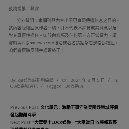
義務編纂：趙睿
分外聲明：
本網刊登內容出于更直觀傳遞信息之目的。
該內容版權回原作者一切，并不代表本網贊成其概念以及
對其真實性擔任。如該內容觸及任何第三方正當權力，請
實時與ts@hxnews.com接洽或者者請點擊右邊投訴按鈕，
咱們會實時反饋并處置終了。
2024-
By:
q8娛樂城勝利編輯
On:
2024 年 8 月 5 日
In:
08-
Q8娛樂城資訊
Tagged:
Q8娛樂城
05
Previous Post:
文化單元：激勵干事守業昊陽娛樂城評價
發起艱難斗爭
Next Post:
“大眾雙十LUCK娛樂一”大眾當日 收集領取整