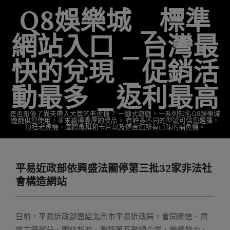
Skip
Q8娛樂城 _標準
to
content
網站入口 _台灣最
快的兌現 _促銷活
動最多 _返利最高
是否厭倦了尚未帶入大獎的老虎機？ 一鍵式遊戲，一系列知名Q8娛樂城
遊戲供您使用，並來贏得豐厚的獎品。 有許多不同的型號可供您選擇，
包括老虎機，國際象棋和卡片以及適合您所有口味的捕魚機。
Primary
Navigation
平易近政部依興盛法關停第三批32家非法社
Menu
會構造網站
日前，平易近政部團結北京市平易近政局，會同網信、電
信主管部分，團結新浪、騰訊等互聯網企業，繼續發力、