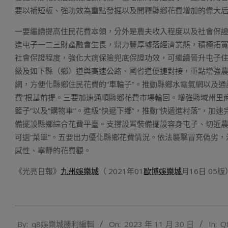
要以補短板、強功效為重點發掘以及開釋縣鄉花費增加的偉大
一要繼續提高住民花費本領，分外是農夫收入程度以及社會保證
進屯子一二三財產融會生長，鼎力豐厚墟落經濟業態，積極拓
社會保證程度，強化大病保險兜底保證功效，可繼續晉升屯子
級及如下縣（鄉）道與高速公路、國省道便捷對接，重點增強農
網，方便化縣鄉住民花費的“車輪子”。推動縣鄉水電氣網以及通訊
費”根基前提。三要加速通順縣鄉花費市場輪回。增強縣域州里
籃子”以及“購物車”。進級“快遞下鄉”，推動“快遞進村落”，
備擺設縣鄉綜合花費平臺。支撐設置裝備擺設容身屯子、切近
可選“菜單”。五要出力優化縣鄉花費情況。依法襲擊冒充偽劣
感性、寧靜的花費觀。
《光亮日報》
九州娛樂城
（ 2021年01
歐博娛樂城
月16日 05版
2023-
By:
q8娛樂城勝利編輯
On:
2023 年 11 月 30 日
In:
Q
11-