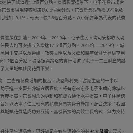
增速快于城鎮近1.2個百分點。疫情影響違景下，屯子花費市場合
落花費市場規復較城鎮快0.6個百分點。花費新業態新模式在縣鄉
比增加19.1%，較天下快2.6個百分點。以小鎮青年為代表的花費
進級在加速。2014年—2019年，屯子住民人均可安排收入現
住民人均可安排收入增速1.15個百分點。2013年—2019年，城
子住民用于交通以及通訊、教導文明以及文娛和醫療保健等進級享用
住民高1.2個百分點。墟落振興策略的實行增進了屯子一二三財產的融
引了大量城鎮住民花費下鄉。
廣。生齒是花費增加的根基。我國縣村夫口占總生齒的一半以
有助于進一步晉升縣城宜居程度，將有愈來愈多屯子生齒向縣城以
導程度提高、花費觀念的更新和花費方便化水平提高，屯子住民總
度晉升以及屯子住民較高的花費意愿等身分疊加，配合決定了我國
將與城鎮花費造成功效互補、無機銜接的高效生長格式，無力支持
晉升住民生涯品格、更好知足夸姣生涯神往的必
94大發網
定要求，