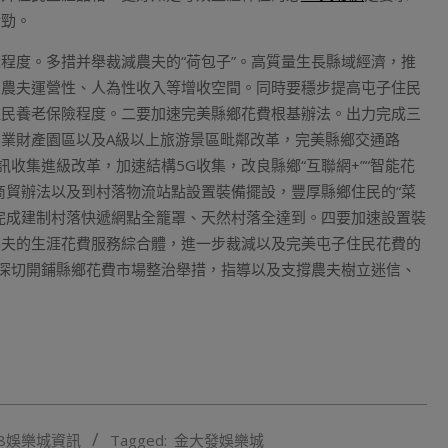
后勁。
程度。多措并舉裁減農夫的“荷包子”。高質量生長縣域經濟，推
寬農夫運營性、人為性收入等增收空間。同時要穩步提高屯子住民
住民養老保險程度。二要加速完美縣鄉花費根基辦法。出力完成三
業財產園區以及A級以上旅游景區毗鄰改革，完美縣鄉交通路
收集進級改革，加速結構5G收集，改良縣鄉“互聯網+”“智能花
商貿辦法以及到村落物流站點設置裝備擺設，豐厚縣鄉住民的“菜
加速完成建制村落快遞網點全籠罩、天然村落全達到。四要加速設置裝
農夫的生涯花費服務綜合體，進一步裁減以及完美屯子住民花費的
，深切開鋪縣鄉花費市場整治舉措，指導以及支撐農夫樹立迷信、
）
8娛樂城資訊
Tagged:
金大發娛樂城