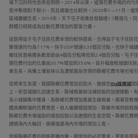
場下沉的特性愈來愈明明。2014年以來，墟落花費市場的均勻
受沖擊相對于較小、而且規復也比較快。2020年1—11月，墟
區域賡續生長。2019年，天下屯子收集批發額達1.7萬億元，同
群體已經經成為拉動花費增加的緊張力量。
這既得益于屯子住民花費本領的較快提高，也得益于屯子住民花費
實增速均勻為7.17%，快于GDP增速0.33個百分點，也快于城鎮
鄉住民恩格爾系數差距由4個百分點降低到2.4個百分點，屯
類花費付出的比重由30.7%增加到35.6%，晉升幅度較城鎮
會生長，具備土壤氣味以及濃郁風俗世情的縣鄉花費市場也吸
從將來生長望，我國縣鄉花費增加后勁大、進級空
tha娛樂城
間
上。新型城鎮化加速生長、縣域根基辦法補短板的加速推動，
及小城鎮集中棲身，為縣鄉花費增加奠基生齒根基。跟著受教
體具備較強的花費意愿。收入繼續穩固增加、縣鄉市場供給程
縣鄉花費市場強勁的增加后勁以及遼闊的生長空間。縣鄉花費
通順海內大輪回、施展強盛海內市場的增加上風。
發掘縣鄉花費后勁既是擴內需、穩增加的必定要求，更是有用