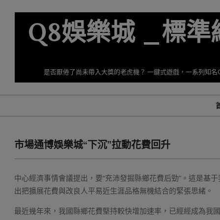
Skip
to
Q8娛樂城 _標
content
是否厭倦了尚未帶入大獎的老虎機？ 一鍵式遊戲，一系列知名
市場通博娛樂城“下沉”拉動花費回升
中心經濟事情會議提出，要“充沛發掘縣鄉花費后勁”。這是基
出把擴展花費與改良人平易近生涯品格無機結合的緊張思緒。
最近幾年來，我國縣鄉花費堅持較快增加速率，已經經成為我