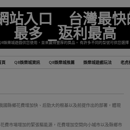
準網站入口 _台灣最快
最多 _返利最高
Q8娛樂城遊戲供您使用，並來贏得豐厚的獎品。 有許多不同的型號可供您選
首頁
Q8娛樂城資訊
Q8娛樂城推薦
娛樂城遊戲玩法
老虎
Primary
Navigation
Menu
于我國縣鄉花費增加快、后勁大的根基以及前提作出的部署，體現
國花費市場增加的緊張驅能源，花費增加空間向小城市以及縣鄉市