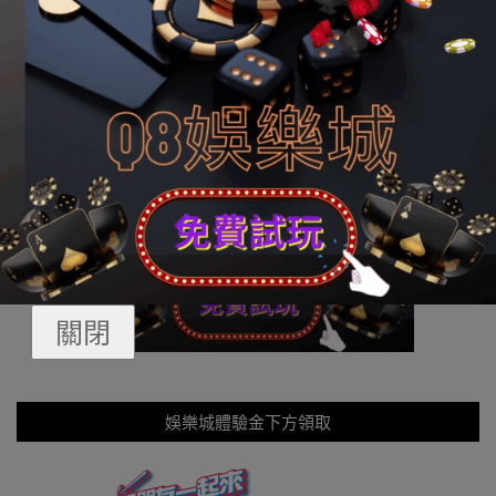
關閉
娛樂城體驗金下方領取