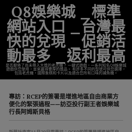
Skip
Q8娛樂城 _標準
to
content
網站入口 _台灣最
快的兌現 _促銷活
動最多 _返利最高
是否厭倦了尚未帶入大獎的老虎機？ 一鍵式遊戲，一系列知名Q8娛樂城
遊戲供您使用，並來贏得豐厚的獎品。 有許多不同的型號可供您選擇，
包括老虎機，國際象棋和卡片以及適合您所有口味的捕魚機。
Primary
Navigation
專訪：RCEP的簽署是增進地區自由商業方
Menu
便化的緊張過程——訪亞投行副王者娛樂城
行長阿姆斯貝格
新華社南寧11月29日電專訪：RCEP的簽署是增進地區自