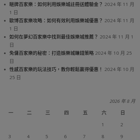
瞇牌百家樂：如何利用娛樂城註冊送體驗金？
2024 年 11 月
1 日
歐博百家樂攻略：如何有效利用娛樂城優惠？
2024 年 11 月
1 日
如何在夢幻百家樂中找到最佳娛樂城推薦？
2024 年 11 月 1
日
免傭百家樂的秘密：打造娛樂城賺錢策略
2024 年 10 月 25
日
性感百家樂的玩法技巧，教你輕鬆贏得優惠！
2024 年 10 月
25 日
2026 年 8 月
一
二
三
四
五
六
日
1
2
3
4
5
6
7
8
9