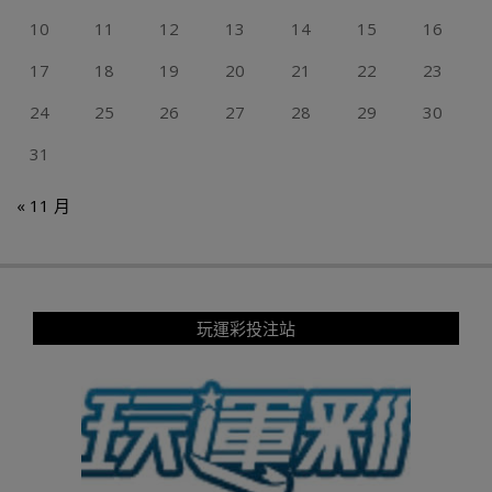
10
11
12
13
14
15
16
17
18
19
20
21
22
23
24
25
26
27
28
29
30
31
« 11 月
玩運彩投注站