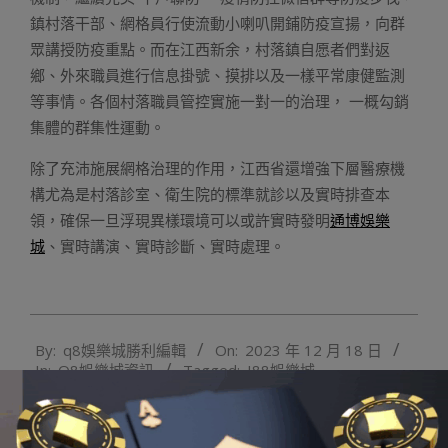
鎮村落干部、網格員行使流動小喇叭開鋪防疫宣揚，向群
眾講授防疫重點。而在江西新余，村落鎮自愿者們對返
鄉、外來職員進行信息掛號、摸排以及一樣平常康健監測
等事情。各個村落職員管控實施一對一的治理， 一概勾銷
集體的群集性運動。
除了充沛施展網格治理的作用，江西省還增強下層醫療機
構尤為是村落診室、衛生院的標準就診以及實時排查本
領，確保一旦浮現異樣環境可以或許實時發明
通博娛樂
城
、實時講演、實時診斷、實時處理。
2023-
By:
q8娛樂城勝利編輯
On:
2023 年 12 月 18 日
12-
In:
Q8娛樂城資訊
Tagged:
I88娛樂城
18
Previous Post:
重公弈online娛樂城慶電網冬季負荷延續