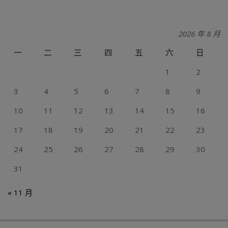
2026 年 8 月
一
二
三
四
五
六
日
1
2
3
4
5
6
7
8
9
10
11
12
13
14
15
16
17
18
19
20
21
22
23
24
25
26
27
28
29
30
31
« 11 月