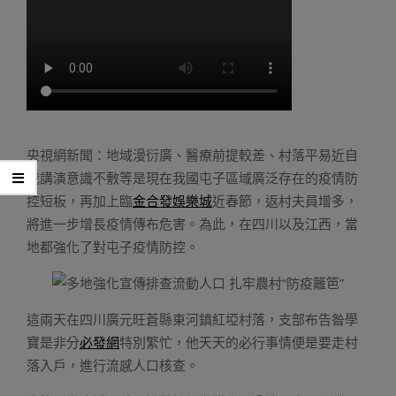
央視網新聞：地域漫衍廣、醫療前提較差、村落平易近自
我講演意識不敷等是現在我國屯子區域廣泛存在的疫情防
控短板，再加上臨
金合發娛樂城
近春節，返村夫員增多，
將進一步增長疫情傳布危害。為此，在四川以及江西，當
地都強化了對屯子疫情防控。
這兩天在四川廣元旺蒼縣東河鎮紅埡村落，支部布告昝學
寶是非分
必發網
特別繁忙，他天天的必行事情便是要走村
落入戶，進行流感人口核查。