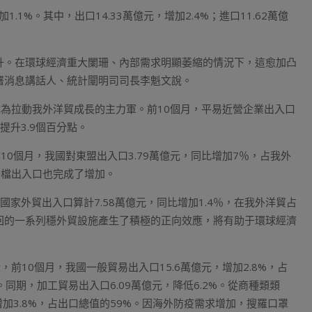
.1%。其中，出口14.33萬億元，增加2.4%；進口11.62萬億
升。在環球經濟重大闌珊、內部需求明顯萎縮的情況下，這愈加凸
署消息講話人、統計闡明司司長李魁文說。
為拉動我外洋貿成長的主力軍。前10個月，平易近營企業出入口
提升3.9個百分點。
0個月，我國對東盟出入口3.79萬億元，同比增加7％，占我外
搭檔出入口也完成了增加。
線國家外貿出入口算計7.58萬億元，同比增加1.4％，在我外洋貿占
駁回的一系列穩外貿設施產生了積極的正向效應，將有助于環球經濟
10個月，我國一般貿易出入口15.6萬億元，增加2.8%，占
同期，加工貿易出入口6.09萬億元，降低6.2%。從商種類類
增加3.8%，占出口總值的59%。因海外防疫需求增加，搜羅口罩