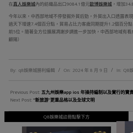
在
真人娛樂城
內的紡織品出口9084.1億元
歐博娛樂城
，增加34.
今年以來，中西部地域不停發掘外貿后勁，外貿出入口透露表現生
過天下增速7.4個百分點，貿易占比力客歲同期提升1.2個百
前5位。隨著全方位擴展凋謝步調進一步加快，中西部地域有看
顧陽）
2024-
By:
q8娛樂城勝利編輯
On:
2024 年 8 月 9 日
In:
Q8
08-
09
Previous Post:
五九州娛樂app ios 年操持編制以及實行的寶
Next Post:
“新旅游”更重品格以及全球文明
Q8娛樂城註冊點擊下方