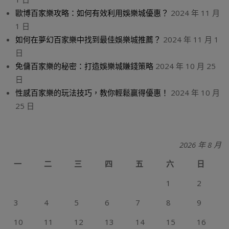
歐博百家樂攻略：如何有效利用娛樂城優惠？
2024 年 11 月
1 日
如何在夢幻百家樂中找到最佳娛樂城推薦？
2024 年 11 月 1
日
免傭百家樂的秘密：打造娛樂城賺錢策略
2024 年 10 月 25
日
性感百家樂的玩法技巧，教你輕鬆贏得優惠！
2024 年 10 月
25 日
2026 年 8 月
一
二
三
四
五
六
日
1
2
3
4
5
6
7
8
9
10
11
12
13
14
15
16