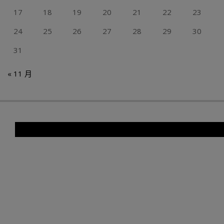
17
18
19
20
21
22
23
24
25
26
27
28
29
30
31
« 11 月