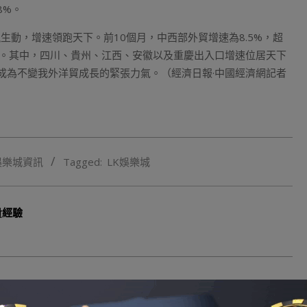
8%。
動，增速領跑天下。前10個月，中西部外貿增速為8.5%，超
分點。其中，四川、貴州、江西、安徽以及重慶出入口增速位居天下
成為不變我外洋貿成長的緊張力氣。（經濟日報·中國經濟網記者
娛樂城資訊
Tagged:
LK娛樂城
貴經驗