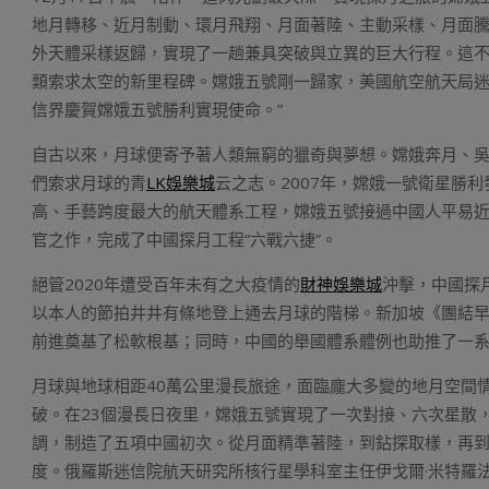
地月轉移、近月制動、環月飛翔、月面著陸、主動采樣、月面
外天體采樣返歸，實現了一趟兼具突破與立異的巨大行程。這
類索求太空的新里程碑。嫦娥五號剛一歸家，美國航空航天局迷
信界慶賀嫦娥五號勝利實現使命。”
自古以來，月球便寄予著人類無窮的獵奇與夢想。嫦娥奔月、
們索求月球的青
LK娛樂城
云之志。2007年，嫦娥一號衛星勝
高、手藝跨度最大的航天體系工程，嫦娥五號接過中國人平易近
官之作，完成了中國探月工程“六戰六捷”。
絕管2020年遭受百年未有之大疫情的
財神娛樂城
沖擊，中國探
以本人的節拍井井有條地登上通去月球的階梯。新加坡《團結
前進奠基了松軟根基；同時，中國的舉國體系體例也助推了一
月球與地球相距40萬公里漫長旅途，面臨龐大多變的地月空間
破。在23個漫長日夜里，嫦娥五號實現了一次對接、六次星散
調，制造了五項中國初次。從月面精準著陸，到鉆探取樣，再
度。俄羅斯迷信院航天研究所核行星學科室主任伊戈爾·米特羅法