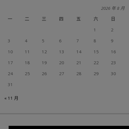
2026 年 8 月
一
二
三
四
五
六
日
1
2
3
4
5
6
7
8
9
10
11
12
13
14
15
16
17
18
19
20
21
22
23
24
25
26
27
28
29
30
31
« 11 月