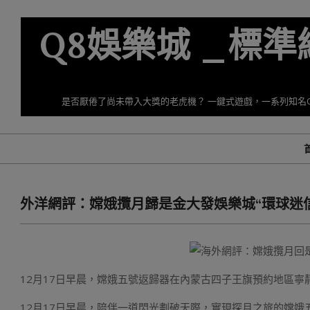
Skip
to
Q8娛樂城 _標
content
是否厭倦了尚未帶入大獎的老虎機？ 一鍵式遊戲，一系列知名
外洋網評：嫦娥攬月歸是金大發娛樂城“環球迷
12月17日早晨，嫦娥五號返歸器在內蒙古四子王旗預約地區寧靜
12月17日早晨，陪伴一道閃光劃破天際，實現探月之旅的嫦娥