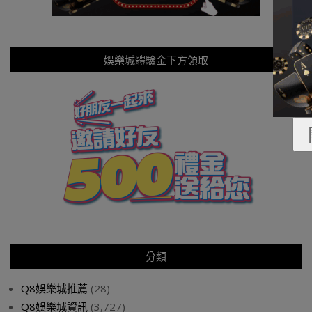
娛樂城體驗金下方領取
分類
Q8娛樂城推薦
(28)
Q8娛樂城資訊
(3,727)