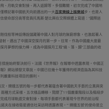
騰飛、月軌交會對接、再入返歸等，多個難關，初次完成了中國地
不僅標記著中國航天向前邁出的一大
百家樂線上娛樂城
步，也是人
信使命部分高等官員托馬斯·楚比興在交際媒體上寫道：“國際迷
吳剛伐桂等神話傳說儲藏著中國人對月球的無窮想象，也激起著人
利發射，邁出了中國深空探月的第一步。往常，作為中國龐大度最
探月夢想的接力棒，成為中國探月工程“繞、落、歸”三部曲的收
月措施始終堅決前行。法國《世界報》在報導中透露表現，中國正
早報》網站頒發文章說，中國已往幾十年獲得的經濟造詣為其科技
系列嚴重科技項目的勝利。
情況，嫦娥五號的每一步都代表著蘊含著中國航天手藝的立異與突
，兩種方式采樣、五次樣品轉移，閱歷了11個嚴重階段以及樞紐步
到完成月球軌道交會對接，每項手藝都代表著現今世界的前沿程
諾夫在接收衛星通信社采訪時透露表現，“‘ 嫦娥五號’的使命是立