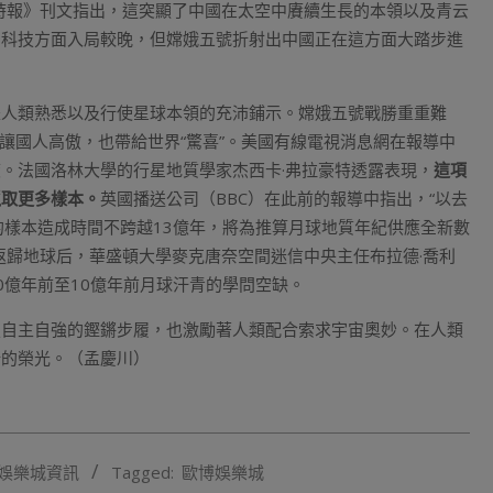
時報》刊文指出，這突顯了中國在太空中賡續生長的本領以及青云
間科技方面入局較晚，但嫦娥五號折射出中國正在這方面大踏步進
是人類熟悉以及行使星球本領的充沛鋪示。嫦娥五號戰勝重重難
僅讓國人高傲，也帶給世界“驚喜”。美國有線電視消息網在報導中
。法國洛林大學的行星地質學家杰西卡·弗拉豪特透露表現，
這項
獵取更多樣本。
英國播送公司（BBC）在此前的報導中指出，“以去
的樣本造成時間不跨越13億年，將為推算月球地質年紀供應全新數
返歸地球后，華盛頓大學麥克唐奈空間迷信中央主任布拉德·喬利
0億年前至10億年前月球汗青的學問空缺。
技自主自強的鏗鏘步履，也激勵著人類配合索求宇宙奧妙。在人類
新的榮光。（孟慶川）
8娛樂城資訊
Tagged:
歐博娛樂城