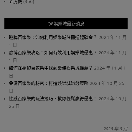
老虎機
(356)
Q8娛樂城最新消息
瞇牌百家樂：如何利用娛樂城註冊送體驗金？
2024 年 11 月
1 日
歐博百家樂攻略：如何有效利用娛樂城優惠？
2024 年 11 月
1 日
如何在夢幻百家樂中找到最佳娛樂城推薦？
2024 年 11 月 1
日
免傭百家樂的秘密：打造娛樂城賺錢策略
2024 年 10 月 25
日
性感百家樂的玩法技巧，教你輕鬆贏得優惠！
2024 年 10 月
25 日
2026 年 8 月