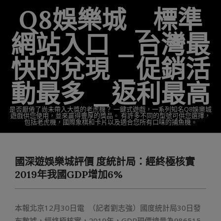
Skip
Q8娛樂城 _標準
to
content
網站入口 _台灣最
快的兌現 _促銷活
動最多 _返利最高
是否厭倦了尚未帶入大獎的老虎機？ 一鍵式遊戲，一系列知名Q8娛樂城
遊戲供您使用，並來贏得豐厚的獎品。 有許多不同的型號可供您選擇，
包括老虎機，國際象棋和卡片以及適合您所有口味的捕魚機。
Primary
Navigation
國深遊娛樂城評價 度統計局：經終極核實
Menu
2019年我國GDP增加6%
本報北京12月30日電 （記者劉志強）國度統計局30日發
布數據，經終極核實，2019年，GDP現價總量為986515