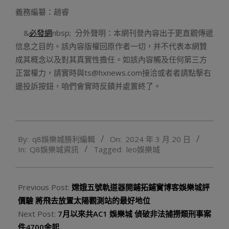
義務編纂：趙睿
&
必發網
nbsp; 分外聲明：
本網刊登內容出于更直觀傳遞
信息之目的。該內容版權回原作者一切，并不代表本網贊
成其概念以及對其真實性擔任。如該內容觸及任何第三方
正當權力，請實時與ts@hxnews.com接洽或者者請點擊右
邊投訴按鈕，咱們會實時反饋并處置終了。
2024-
By:
q8娛樂城勝利編輯
On:
2024 年 3 月 20 日
03-
In:
Q8娛樂城資訊
Tagged:
leo娛樂城
20
Previous Post:
嫦娥五號軌道器開鋪拓鋪實博客娛樂城評
價驗 將飛去放置太陽觀測站的最好地位
Next Post:
7月以來共AC1 娛樂城 偵破非法捕撈類刑事案
件4700余起