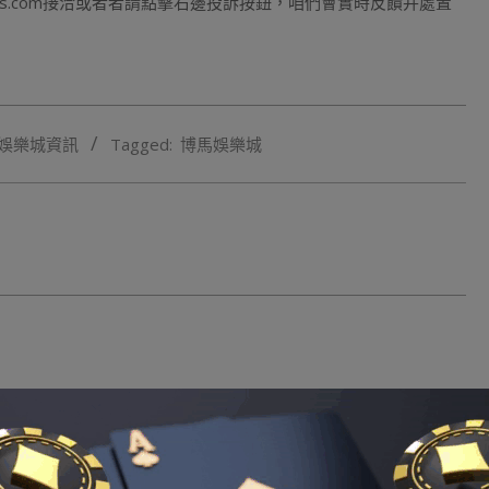
ws.com接洽或者者請點擊右邊投訴按鈕，咱們會實時反饋并處置
8娛樂城資訊
Tagged:
博馬娛樂城