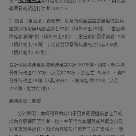
例。
Play娛樂城
累計追蹤到親近打仗者920733人，尚在醫
學察看的親近打仗者23974人。
31個省（自治區、直轄市）以及新疆臨盆設置裝備擺設兵
團講演新增無病癥沾染者57例（境外輸出18例）；當日轉
為確診病例5例（境外輸出3例）；當日解除醫學察看17例
（境外輸出16例）；尚在醫學察看無病癥沾染者458例
（境外輸出243例）。
累計收到港澳臺區域轉達確診病例9975例。個中，噴鼻港
分外行政區9107例（入院8258例，逝世亡154例），澳門
分外行政區46例（入院46例），臺灣區域822例（入院
708例，逝世亡7例）。
義務編纂：趙睿
分外聲明：
本網刊登內容出于更直觀傳遞信息之目的。
該內容版權回原作者一切，并不代表本網贊成其概念以及
對其真實性擔任。如該內容觸及任何第三方正當權力，請