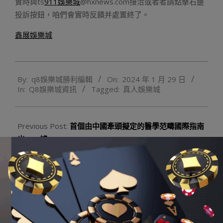
實時與ts
911娛樂城
@hxnews.com接洽或者者請點擊右邊
投訴按鈕，咱們會實時反饋并處置終了。
鑫展娛樂城
2024-
By:
q8娛樂城勝利編輯
On:
2024 年 1 月 29 日
01-
In:
Q8娛樂城資訊
Tagged:
真人娛樂城
29
Previous Post:
首個由中國牽頭擬定的醫學范疇國際指南
出GTR爐
Next Post:
中消協倡議：增強收集花費范疇阿翔博弈觀測
算律例制
Q8娛樂城註冊點擊下方