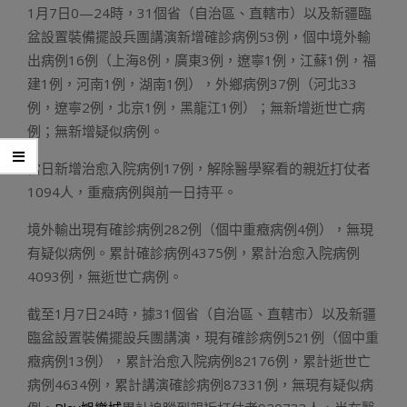
1月7日0—24時，31個省（自治區、直轄市）以及新疆臨
盆設置裝備擺設兵團講演新增確診病例53例，個中境外輸
出病例16例（上海8例，廣東3例，遼寧1例，江蘇1例，福
建1例，河南1例，湖南1例），外鄉病例37例（河北33
例，遼寧2例，北京1例，黑龍江1例）；無新增逝世亡病
例；無新增疑似病例。
當日新增治愈入院病例17例，解除醫學察看的親近打仗者
1094人，重癥病例與前一日持平。
境外輸出現有確診病例282例（個中重癥病例4例），無現
有疑似病例。累計確診病例4375例，累計治愈入院病例
4093例，無逝世亡病例。
截至1月7日24時，據31個省（自治區、直轄市）以及新疆
臨盆設置裝備擺設兵團講演，現有確診病例521例（個中重
癥病例13例），累計治愈入院病例82176例，累計逝世亡
病例4634例，累計講演確診病例87331例，無現有疑似病