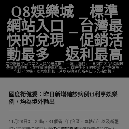
Skip
Q8娛樂城 _標準
to
content
網站入口 _台灣最
快的兌現 _促銷活
動最多 _返利最高
是否厭倦了尚未帶入大獎的老虎機？ 一鍵式遊戲，一系列知名Q8娛樂城
遊戲供您使用，並來贏得豐厚的獎品。 有許多不同的型號可供您選擇，
包括老虎機，國際象棋和卡片以及適合您所有口味的捕魚機。
Primary
Navigation
國度衛健委：昨日新增確診病例11利亨娛樂
Menu
例，均為境外輸出
11月28日0—24時，31個省（自治區、直轄市）以及新疆
臨盆設置裝備擺設兵團
任你博娛樂城
講演新增確診病例11