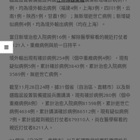
例，均為境外輸出病例（福建4例，上海3例，四川1例，云
南1例，陜西1例，甘肅1例）；無新增逝世亡病例；新增疑
似病例4例，均為境外輸出病例（均在上海）。
當日新增治愈入院病例16例，解除醫學察看的親近打仗者
2121人，重癥病例與前一日持平。
境外輸出現有確診病例254例（個中重癥病例4例），現有
疑似病例5例。累計確診病例3843例，累計治愈入院病例
3589例，無逝世亡病例。
截至11月28日24時，據31個省（自治區、直轄市）以及新
疆臨盆設置裝備擺設兵團講演，現有確診病例280例（個中
重癥病例8例），累計治愈入院病例81598例，累計逝世亡
病例4634例，累計講演確診病例86512例，現有疑似病例
7例。累計追蹤到親近打仗者879310人，尚在醫學察看的
親近打仗者8211人。