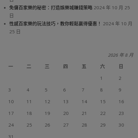
免傭百家樂的秘密：打造娛樂城賺錢策略
2024 年 10 月 25
日
性感百家樂的玩法技巧，教你輕鬆贏得優惠！
2024 年 10 月
25 日
2026 年 8 月
一
二
三
四
五
六
日
1
2
3
4
5
6
7
8
9
10
11
12
13
14
15
16
17
18
19
20
21
22
23
24
25
26
27
28
29
30
31