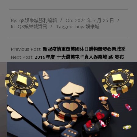
2024-
By:
q8娛樂城勝利編輯
On:
2024 年 7 月 25 日
07-
In:
Q8娛樂城資訊
Tagged:
hoya娛樂城
25
Previous Post:
新冠疫情重塑美國沐日購物耀發娛樂城季
Next Post:
2019年度“十大最美屯子真人娛樂城 路”發布
Q8娛樂城註冊點擊下方