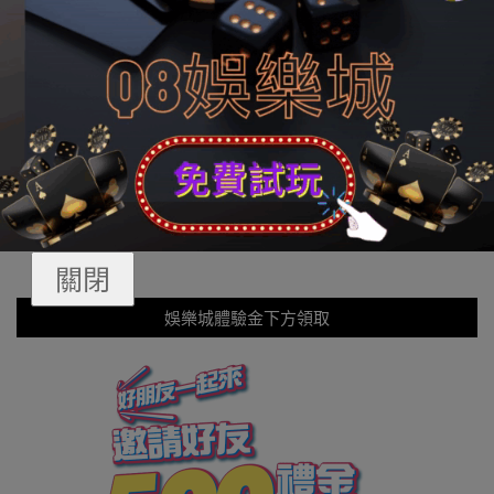
關閉
娛樂城體驗金下方領取