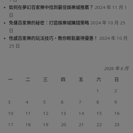
如何在夢幻百家樂中找到最佳娛樂城推薦？
2024 年 11 月 1
日
免傭百家樂的秘密：打造娛樂城賺錢策略
2024 年 10 月 25
日
性感百家樂的玩法技巧，教你輕鬆贏得優惠！
2024 年 10 月
25 日
2026 年 8 月
一
二
三
四
五
六
日
1
2
3
4
5
6
7
8
9
10
11
12
13
14
15
16
17
18
19
20
21
22
23