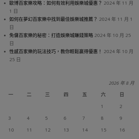
歐博百家樂攻略：如何有效利用娛樂城優惠？
2024 年 11 月
1 日
如何在夢幻百家樂中找到最佳娛樂城推薦？
2024 年 11 月 1
日
免傭百家樂的秘密：打造娛樂城賺錢策略
2024 年 10 月 25
日
性感百家樂的玩法技巧，教你輕鬆贏得優惠！
2024 年 10 月
25 日
2026 年 8 月
一
二
三
四
五
六
日
1
2
3
4
5
6
7
8
9
10
11
12
13
14
15
16