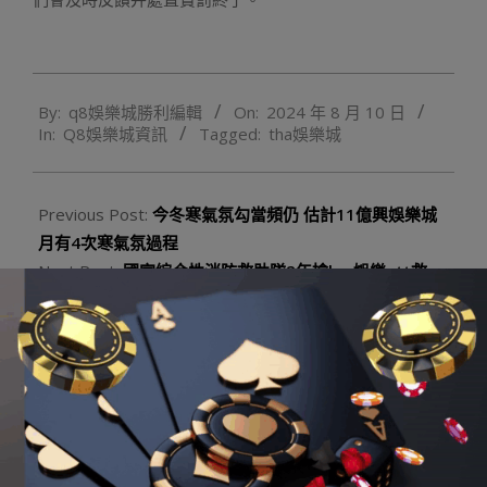
2024-
By:
q8娛樂城勝利編輯
On:
2024 年 8 月 10 日
08-
In:
Q8娛樂城資訊
Tagged:
tha娛樂城
10
Previous Post:
今冬寒氣氛勾當頻仍 估計11億興娛樂城
月有4次寒氣氛過程
Next Post:
國家綜合性消防救助隊2年搶leo娛樂ptt救
123.7萬余人
Q8娛樂城註冊點擊下方