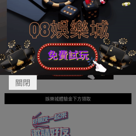
關閉
娛樂城體驗金下方領取