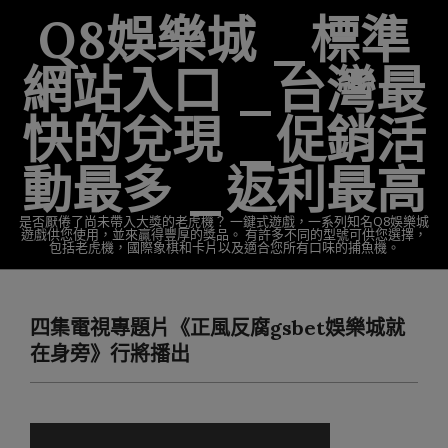
Skip
Q8娛樂城 _標準
to
content
網站入口 _台灣最
快的兌現 _促銷活
動最多 _返利最高
是否厭倦了尚未帶入大獎的老虎機？ 一鍵式遊戲，一系列知名Q8娛樂城
遊戲供您使用，並來贏得豐厚的獎品。 有許多不同的型號可供您選擇，
包括老虎機，國際象棋和卡片以及適合您所有口味的捕魚機。
Primary
Navigation
四集電視專題片《正風反腐gsbet娛樂城就
Menu
在身旁》行將播出