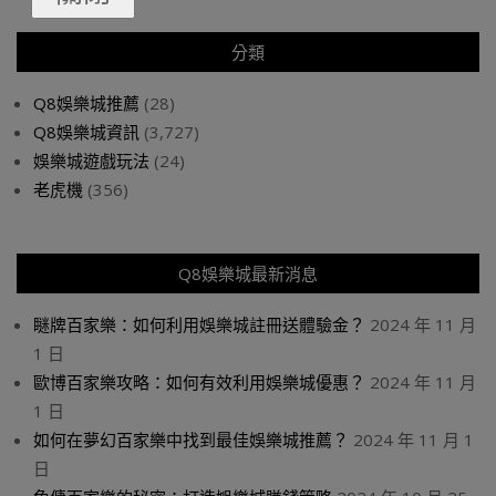
分類
Q8娛樂城推薦
(28)
Q8娛樂城資訊
(3,727)
娛樂城遊戲玩法
(24)
老虎機
(356)
Q8娛樂城最新消息
瞇牌百家樂：如何利用娛樂城註冊送體驗金？
2024 年 11 月
1 日
歐博百家樂攻略：如何有效利用娛樂城優惠？
2024 年 11 月
1 日
如何在夢幻百家樂中找到最佳娛樂城推薦？
2024 年 11 月 1
日