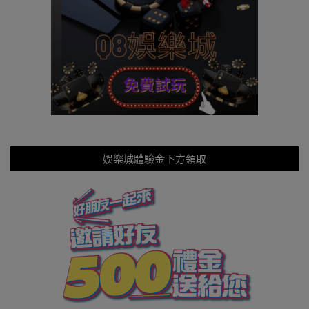
娛樂城體驗金下方領取