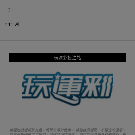
31
« 11 月
玩運彩投注站
幾種遊戲選項既有趣，簡單又易於使用。 特別會員活動，不穩定的優惠，
新會員獲得第二次折扣，並進站消防速度。 您可以玩各種各樣的遊戲，提