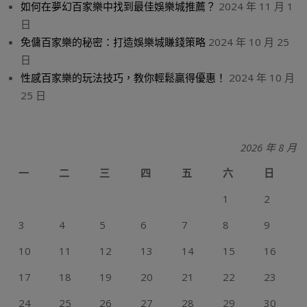
如何在夢幻百家樂中找到最佳娛樂城推薦？
2024 年 11 月 1
日
免傭百家樂的秘密：打造娛樂城賺錢策略
2024 年 10 月 25
日
性感百家樂的玩法技巧，教你輕鬆贏得優惠！
2024 年 10 月
25 日
2026 年 8 月
一
二
三
四
五
六
日
1
2
3
4
5
6
7
8
9
10
11
12
13
14
15
16
17
18
19
20
21
22
23
24
25
26
27
28
29
30