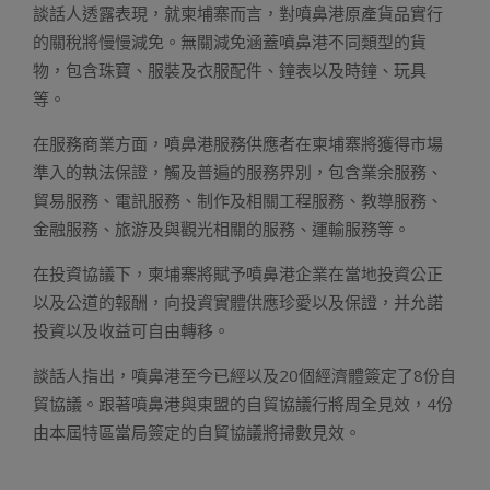
談話人透露表現，就柬埔寨而言，對噴鼻港原產貨品實行
的關稅將慢慢減免。無關減免涵蓋噴鼻港不同類型的貨
物，包含珠寶、服裝及衣服配件、鐘表以及時鐘、玩具
等。
在服務商業方面，噴鼻港服務供應者在柬埔寨將獲得市場
準入的執法保證，觸及普遍的服務界別，包含業余服務、
貿易服務、電訊服務、制作及相關工程服務、教導服務、
金融服務、旅游及與觀光相關的服務、運輸服務等。
在投資協議下，柬埔寨將賦予噴鼻港企業在當地投資公正
以及公道的報酬，向投資實體供應珍愛以及保證，并允諾
投資以及收益可自由轉移。
談話人指出，噴鼻港至今已經以及20個經濟體簽定了8份自
貿協議。跟著噴鼻港與東盟的自貿協議行將周全見效，4份
由本屆特區當局簽定的自貿協議將掃數見效。