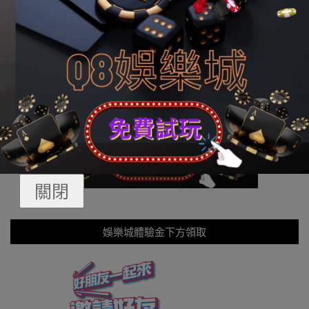
關閉
娛樂城體驗金下方領取