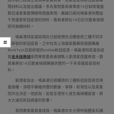
閱材料以及提出倡議。多名垂問委員會專家16日缺席電臺
節目或者會面傳媒時透露表現，藥廠已經向噴鼻港供應逾
千頁復星新冠疫苗的材料，委員會將在18日初次散會接頭
研究無關材料。
噴鼻港特區當局現在已經經預先洽購使用三種不同手
藝研發的新冠疫苗，之中包含上海復星醫藥與德國藥廠
BioNTech互助研發的mRNA新冠疫苗。噴鼻港特區當局疫
苗
金禾娛樂城
垂問專家委員會調集人劉澤星透露表現，委
員會將在18日散會接頭藥廠供應的一千多頁復星疫苗材
料。
劉澤星指出，噴鼻港已經購買的三種新冠疫苗是否得
當接種，須視乎藥廠供應的數據、寧靜、有用性以及質素
而作出決定。他認為，若是全港有七成生齒接種疫苗，將
大大減低新冠病毒的影響。
垂問專家委員會成員、噴鼻港中文大學呼吸體系科講