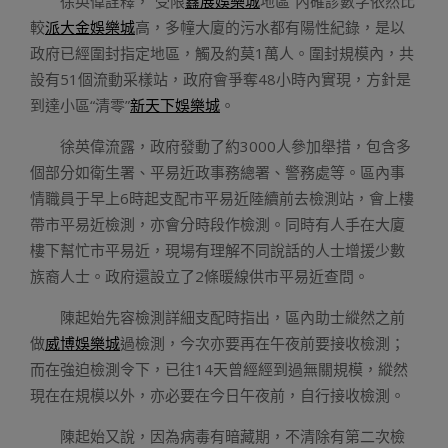
徐英偉詮釋，“受限
鑫展娛樂城
地區”內確診數字依然比
較
派大金娛樂城
高，多幢大廈的污水都有陽性紀錄，是以
政府已經圍封指定地區，觸及約莫1萬人。圍封規模內，共
設有51個流動采樣站，政府會爭奪48小時內實現，方針是
到達小區“清零”
新天下娛樂城
。
徐英偉流露，政府發動了約3000人參加舉措，包含多
個部分如衛生署、平易近政事務總署、警務處等。區內事
情職員于早上6時起支配市平易近陸續前去檢測站，會上樓
帶市平易近檢測，亦會分時段作檢測。同時有人手在大廈
樓下幫忙市平易近，現場有理解不同說話的人士增援少數
族裔人士。政府還設立了2條暖線供市平易近查問。
陳起始先容檢測詳細支配時指出，區內助士縱然之前
做
威博娛樂城
過檢測，今次亦要再在午夜前要接收檢測；
而在強迫檢測令下，已往14天曾經經到過無關規模，縱然
現在在規模以外，亦必要在今日午夜前，自行接收檢測。
陳起始又說，因為病毒有暗藏期，不清除有第二次檢