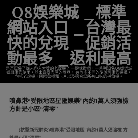
Skip
Q8娛樂城 _標準
to
content
網站入口 _台灣最
快的兌現 _促銷活
動最多 _返利最高
是否厭倦了尚未帶入大獎的老虎機？ 一鍵式遊戲，一系列知名Q8娛樂城
遊戲供您使用，並來贏得豐厚的獎品。 有許多不同的型號可供您選擇，
包括老虎機，國際象棋和卡片以及適合您所有口味的捕魚機。
Primary
Navigation
噴鼻港“受限地區星匯娛樂”內約1萬人須強檢
Menu
方針是小區“清零”
(抗擊新冠肺炎)噴鼻港“受限地區”內約1萬人須強檢 方
針是小區“清零”