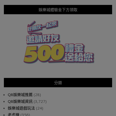
娛樂城體驗金下方領取
分類
Q8娛樂城推薦
(28)
Q8娛樂城資訊
(3,727)
娛樂城遊戲玩法
(24)
老虎機
(356)