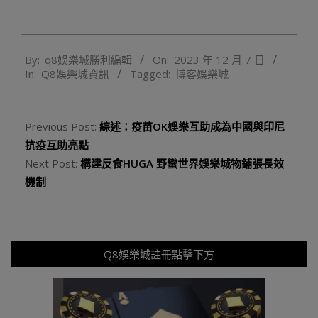
2023-
By:
q8娛樂城勝利編輯
On:
2023 年 12 月 7 日
12-
In:
Q8娛樂城資訊
Tagged:
博客娛樂城
07
Previous Post:
綜述：疫苗OK娛樂互助成為中國與印尼
抗疫互助亮點
Next Post:
構建反食HUGA 野蠻世界娛樂城物鋪張長效
機制
Q8娛樂城註冊點擊下方