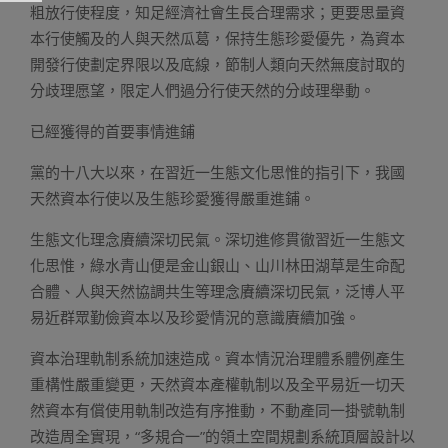
粗放行使程度，知足經濟社會生長合理需求；更要思量資
本行使觸及的人與天然瓜葛，保持生態珍愛優先，為資本
開發行使劃定界限以及底線，節制人類向天然無度討取的
分歧理愿望，限定人們過分行使天然的分歧理舉動。
已經獲得的首要事情進鋪
黨的十八大以來，在習近一生態文化思惟的指引下，我國
天然資本行使以及生態珍愛獲得嚴重進鋪。
生態文化理念賡續深切民氣。深切進修貫徹習近一生態文
化思惟，綠水青山便是金山銀山、山川林田湖草是生命配
合體、人與天然協調共生等理念賡續深切民氣，泛博人平
易近群眾勤儉資本以及珍愛情況的意識賡續加強。
資本治理軌制系統加速造成。資本情況治理體系體例產生
重構性嚴重變更，天然資本產權軌制以及全平易近一切天
然資本有償使用軌制改造有序推動，不動產同一掛號軌制
改造周全實現，“多規合一”的領土空間規劃系統頂層設計以