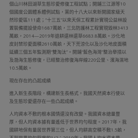
個山川林田湖草生態珍愛修復工程試點；開鋪三江源等10
個國度公園體系體例試點，黨的十八大以來新開國家級天
然珍愛區111處；“十三五”以來天保工程累計實現公益林設
置裝備擺設使命1687萬畝，三北防護林工程實現毀林3413
萬畝，2014—2019年退耕還林還草6683.8萬畝。沙化地
皮封禁珍愛面積2610萬畝，天下荒涼化以及沙化地皮面積
延續三個五年監測期“雙淘汰”。開鋪“藍色海灣”整治舉措以
及渤海生態修復，已經整治修復海岸線220公里、濱海濕地
10.5萬畝。
現在存在的凸起成績
進入新生長階段，構建新生長格式，我國天然資本行使以
及生態珍愛還存在一些凸起成績。
人均資本不敷的根本國情還沒有改變。我國資本總量豐
厚，但人均資本據有量遙低于世界均勻程度。2017年，我
國耕地保有量居世界第三位，但人均耕高空積不敷1.5畝，
不到世界均勻程度的1/2；2019年，我國人均水資本量