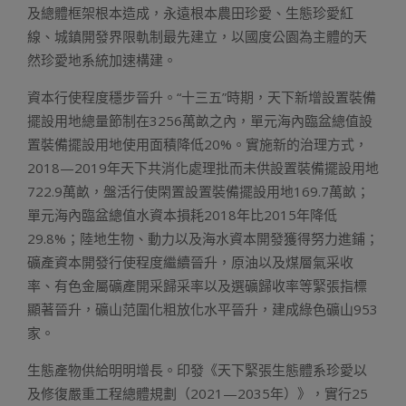
及總體框架根本造成，永遠根本農田珍愛、生態珍愛紅
線、城鎮開發界限軌制最先建立，以國度公園為主體的天
然珍愛地系統加速構建。
資本行使程度穩步晉升。“十三五”時期，天下新增設置裝備
擺設用地總量節制在3256萬畝之內，單元海內臨盆總值設
置裝備擺設用地使用面積降低20%。實施新的治理方式，
2018—2019年天下共消化處理批而未供設置裝備擺設用地
722.9萬畝，盤活行使閑置設置裝備擺設用地169.7萬畝；
單元海內臨盆總值水資本損耗2018年比2015年降低
29.8%；陸地生物、動力以及海水資本開發獲得努力進鋪；
礦產資本開發行使程度繼續晉升，原油以及煤層氣采收
率、有色金屬礦產開采歸采率以及選礦歸收率等緊張指標
顯著晉升，礦山范圍化粗放化水平晉升，建成綠色礦山953
家。
生態產物供給明明增長。印發《天下緊張生態體系珍愛以
及修復嚴重工程總體規劃（2021—2035年）》，實行25