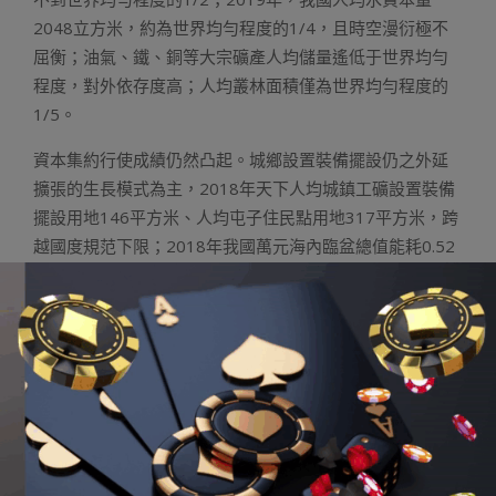
2048立方米，約為世界均勻程度的1/4，且時空漫衍極不
屈衡；油氣、鐵、銅等大宗礦產人均儲量遙低于世界均勻
程度，對外依存度高；人均叢林面積僅為世界均勻程度的
1/5。
資本集約行使成績仍然凸起。城鄉設置裝備擺設仍之外延
擴張的生長模式為主，2018年天下人均城鎮工礦設置裝備
擺設用地146平方米、人均屯子住民點用地317平方米，跨
越國度規范下限；2018年我國萬元海內臨盆總值能耗0.52
噸規范煤，明明高于世界均勻程度；2017年萬元工業增長
值用水量為45.6立方米，是世界進步前輩程度的2倍。
資本過分開發致使生態體系退步形勢仍然嚴肅。陸地生
I88
娛樂城
態體系成績比較凸起。上世紀50年月以來，我國濱
海濕高空積消散57%，紅樹林面積淘汰40%，珊瑚礁籠罩
率降低。陸地天然岸線占比明明降低。因情況凈化以及過
分捕撈，渤海等遠海地區大型魚類資本大幅淘
金合發娛樂
城
汰。水資本過分開發，水生態遭到影響。洞庭湖、鄱陽