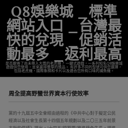
Skip
Q8娛樂城 _標準
to
content
網站入口 _台灣最
快的兌現 _促銷活
動最多 _返利最高
是否厭倦了尚未帶入大獎的老虎機？ 一鍵式遊戲，一系列知名Q8娛樂城
遊戲供您使用，並來贏得豐厚的獎品。 有許多不同的型號可供您選擇，
包括老虎機，國際象棋和卡片以及適合您所有口味的捕魚機。
Primary
Navigation
周全提高野蠻世界資本行使效率
Menu
黨的十九屆五中全會經由過程的《中共中心對于擬定公民
經濟以及社會生長第十四個五年規劃以及二〇三五年前景
方針的倡議》提出，“十四五”時期要“推進綠色生長，增進