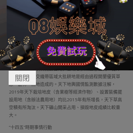
湖等長江流域湖泊面積大幅萎縮，致使咸水蓄水本領明明
降低，大批咸水間接入海。黃河道域水資本開發行使率高
達80%，遙超一般流域40%的生態警戒線，上游水源修養
本領不敷、中游水土散失重大、卑鄙河口天然濕高空積淘
汰。華北公開水超采區面積18萬平方公里。過分農墾、放
牧致使草原生態體系掉衡。2018年重點自然草原均勻家畜
超載率達10.2%。2018年我國人工林面積12億畝，跨越叢
林總面積的1/3，且不少位于干旱、半干旱區域。不少農業
開發以及設置裝備擺設占用擠占或者損毀生態空間。從汗
關閉
青上望，農牧交織帶區域大批耕地是經由過程開墾優質草
原、叢林、濕地造成的。天下地輿國情監測數據注解，
2019年天下栽培地皮（含果樹等經濟作物）、設置裝備擺
設用地（含辦法農用地）均比2015年有所增長，天下草高
空積有所淘汰。天下礦山開采占用、損毀地皮成績比較重
大。
“十四五”時期事情行動