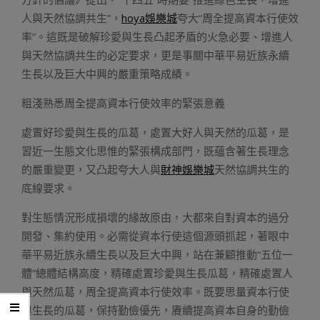
人與天然協調共生”，
hoya娛樂城
夸大“周全提高資本行使效
率”。這既是破解珍愛與生長凸起矛盾的火急必要、增進人
與天然協調共生的必定要求，更是事關中華平易近族永續
生長以及巨大中興的嚴重策略成績。
粗淺熟悉周全提高資本行使效率的緊張意義
處置好珍愛與生長的瓜葛，處置大好人與天然的瓜葛，是
習近一生態文化思惟的緊張構成部門，既蘊含著生長理念
的嚴重變更，又凸起夸大人與
財神娛樂城
天然協調共生的
底線要求。
對生態情況形成損壞的緣故原由，大都來自對資本的過分
開發、集約使用。必需從資本行使這個源頭抓起，著眼中
華平易近族永續生長以及巨大中興，站在兼顧推動“五位一
體”總體結構高度，精確處置珍愛與生長瓜葛，精確處置人
與天然瓜葛，周全提高資本行使效率。既要思量資本行使
與生長的瓜葛，保持勤儉優先，賡續提高資本自身的勤儉