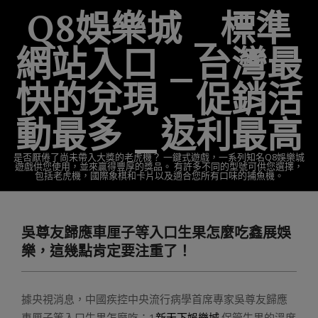
Skip
Q8娛樂城 _標準
to
content
網站入口 _台灣最
快的兌現 _促銷活
動最多 _返利最高
是否厭倦了尚未帶入大獎的老虎機？ 一鍵式遊戲，一系列知名Q8娛樂城
遊戲供您使用，並來贏得豐厚的獎品。 有許多不同的型號可供您選擇，
包括老虎機，國際象棋和卡片以及適合您所有口味的捕魚機。
Primary
Navigation
吳尊友歸應車厘子等入口生果怎麼吃鑫展娛
Menu
樂，這幾點肯定要注重了！
據央視消息，中國疾控中央流行病學首席專家吳尊友歸應
車厘子等入口生果怎麼吃：1
新天下娛樂城
.保管生果的溫度