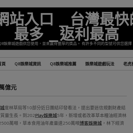
準網站入口 _台灣最快
最多 _返利最高
Q8娛樂城遊戲供您使用，並來贏得豐厚的獎品。 有許多不同的型號可供您選
首頁
Q8娛樂城資訊
Q8娛樂城推薦
娛樂城遊戲玩法
老虎
Primary
Navigation
Menu
1萬億元
城
度林草局等10部分近日團結印發看法，提出要迷信規劃財產結
質量生長。到202
Play娛樂城
5年，新增或者改革草本糧油經濟林
500萬噸，草本食用油年產量達250萬噸
博客娛樂城
，林下經濟