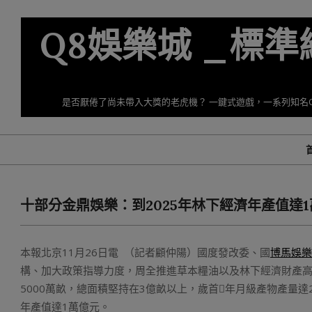
Skip
to
Q8娛樂城 _標
content
是否厭倦了尚未帶入大獎的老虎機？ 一鍵式遊戲，一系列知名
十部分金鼎娛樂：到2025年林下經濟年產值達
本報北京11月26日電 （記者顧仲陽）國度發改委、國
博馬娛樂
構、加大政策指導力度，周全推進草本糧油以及林下經濟財產高
5000萬畝，總面積堅持在3億畝以上，歲首年月級產物產量達2
年產值達1萬億元。