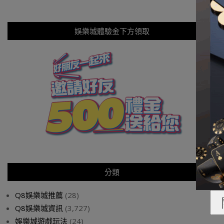
娛樂城體驗金下方領取
分類
Q8娛樂城推薦
(28)
Q8娛樂城資訊
(3,727)
娛樂城遊戲玩法
(24)