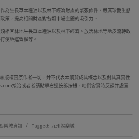
性作為生長草本糧油以及林下經濟財產的緊張條件，嚴厲珍愛生態
等政策，提高相關財產對各類市場主體的吸引力。
各類相宜林地生長草本糧油以及林下經濟。放活林地等地皮流轉政
未行使地運營權等。
容版權回原作者一切，并不代表本網贊成其概念以及對其真實性
ws.com接洽或者者請點擊右邊投訴按鈕，咱們會實時反饋并處置
8娛樂城資訊
Tagged:
九州娛樂城