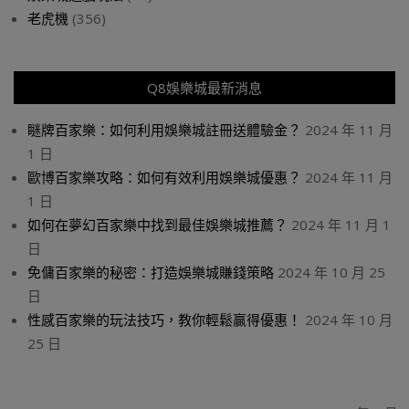
老虎機
(356)
Q8娛樂城最新消息
瞇牌百家樂：如何利用娛樂城註冊送體驗金？
2024 年 11 月
1 日
歐博百家樂攻略：如何有效利用娛樂城優惠？
2024 年 11 月
1 日
如何在夢幻百家樂中找到最佳娛樂城推薦？
2024 年 11 月 1
日
免傭百家樂的秘密：打造娛樂城賺錢策略
2024 年 10 月 25
日
性感百家樂的玩法技巧，教你輕鬆贏得優惠！
2024 年 10 月
25 日