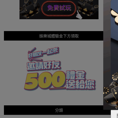
娛樂城體驗金下方領取
分類