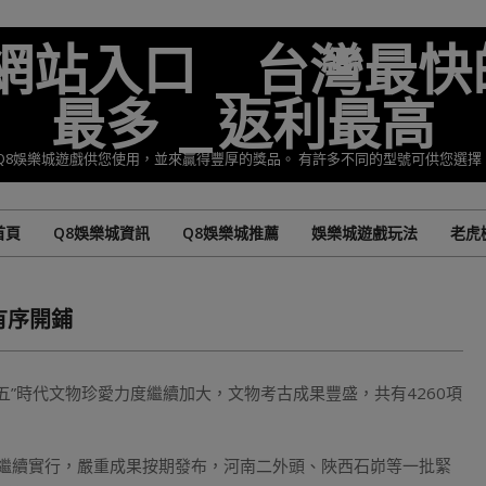
準網站入口 _台灣最快
最多 _返利最高
Q8娛樂城遊戲供您使用，並來贏得豐厚的獎品。 有許多不同的型號可供您選
首頁
Q8娛樂城資訊
Q8娛樂城推薦
娛樂城遊戲玩法
老虎
Primary
Navigation
Menu
有序開鋪
五”時代文物珍愛力度繼續加大，文物考古成果豐盛，共有4260項
目繼續實行，嚴重成果按期發布，河南二外頭、陜西石峁等一批緊