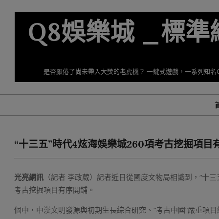
Skip
to
Q8娛樂城 _標
content
是否厭倦了尚未帶入大獎的老虎機？ 一鍵式遊戲，一系列知名
“十三五”時代4炫海娛樂城260項考古挖掘項目
光亮網訊
（記者 李政葳）記者近日從國度文物局相識到，“十三
考古挖掘項目有序開鋪。
個中，中漢文明發源與初期生長綜合研究、“考古中國”嚴重項