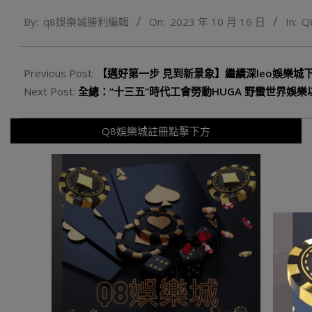
2023-
By:
q8娛樂城勝利編輯
On:
2023 年 10 月 16 日
In:
Q
10-
16
Previous Post:
【邁好第一步 見到新景象】繼續深leo娛樂城
Next Post:
全總：“十三五”時代工會勞動HUGA 野蠻世界娛
Q8娛樂城註冊點擊下方