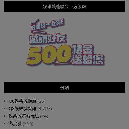
娛樂城體驗金下方領取
分類
Q8娛樂城推薦
(28)
Q8娛樂城資訊
(3,727)
娛樂城遊戲玩法
(24)
老虎機
(356)