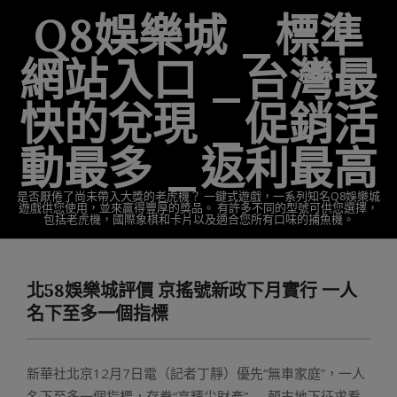
Skip
Q8娛樂城 _標準
to
content
網站入口 _台灣最
快的兌現 _促銷活
動最多 _返利最高
是否厭倦了尚未帶入大獎的老虎機？ 一鍵式遊戲，一系列知名Q8娛樂城
遊戲供您使用，並來贏得豐厚的獎品。 有許多不同的型號可供您選擇，
包括老虎機，國際象棋和卡片以及適合您所有口味的捕魚機。
Primary
Navigation
北58娛樂城評價 京搖號新政下月實行 一人
Menu
名下至多一個指標
新華社北京12月7日電（記者丁靜）優先“無車家庭”，一人
名下至多一個指標，存眷“高精尖財產”……顛末地下征求看