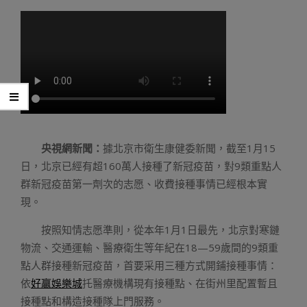
央視網新聞：
據北京市衛生康健委新聞，截至1月15
日，北京已經有超160萬人接種了新冠疫苗，對9類重點人
群新冠疫苗第一劑次的志愿、收費接種事情已經根本實
現。
按照知情志愿準則，從本年1月1日最先，北京對寒鏈
物流、交通運輸、醫療衛生等年紀在18—59歲間的9類重
點人群接種新冠疫苗，首要采用三種方式開鋪接種事情：
依
好贏娛樂城
托醫療機構現有接種點、在街州里配置暫且
接種點和構造接種隊上門服務。