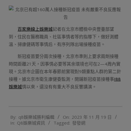
百家樂線上娛樂城
記者在北京市體檢中央豐臺部望
到，住民在醫務職員、社區事情者等的指導下，做好測體
溫、掃康健碼等事情后，有序列隊出場接種疫苗。
新冠疫苗要分兩次接種，北京市準則上要求兩劑接種
時間距離21天，因事情必要等其余環境也可在2—4周內實
現。北京市企圖在本年春節前實現對9類重點人群的第二針
接種。據北京市衛生康健委監測，開鋪新冠疫苗接種事
I88
娛樂城
情以來，還沒有有重大不良反響講演。
2023-
By:
q8娛樂城勝利編輯
On:
2023 年 11 月 19 日
11-
In:
Q8娛樂城資訊
Tagged:
發發網
19