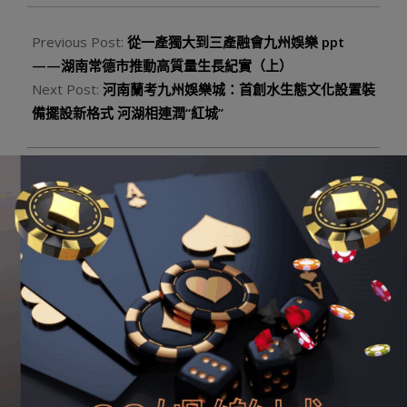
Previous Post:
從一產獨大到三產融會九州娛樂 ppt
——湖南常德市推動高質量生長紀實（上）
Next Post:
河南蘭考九州娛樂城：首創水生態文化設置裝
備擺設新格式 河湖相連潤“紅城”
Q8娛樂城註冊點擊下方