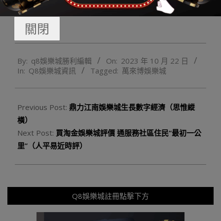
備內需系統的重點使命。
關閉
2023-
By:
q8娛樂城勝利編輯
On:
2023 年 10 月 22 日
10-
In:
Q8娛樂城資訊
Tagged:
萬來博娛樂城
22
Previous Post:
鼎力江南娛樂城生長數字經濟（思惟縱
橫）
Next Post:
買淘金娛樂城評價 通服務社區住民“最初一公
里”（人平易近時評）
Q8娛樂城註冊點擊下方