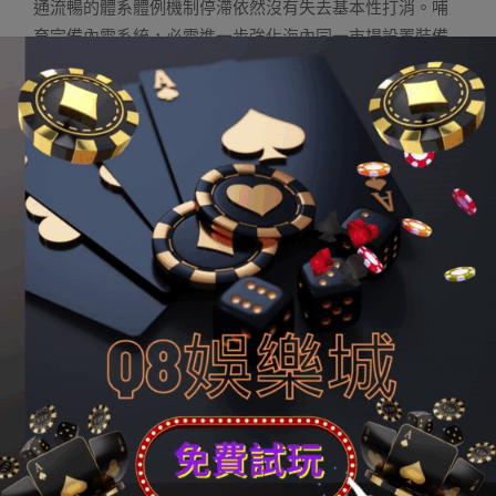
通流暢的體系體例機制停滯依然沒有失去基本性打消。哺
育完備內需系統，必需進一步強化海內同一市場設置裝備
擺設，破除陰礙臨盆要素市場化設置以及商品服務暢通流
暢的體系體例機制停滯，依托強盛海內市場，使臨盆、調
配、暢通流暢、花費各環節加倍通順，造成公民經濟良性
輪回。
把擴展海內需乞降推進財產和諧生長結合起來。實體經濟
是我國經濟生長的基礎，是財富制造的源泉。實體經濟生
長得越好，對其余財產的帶動作用越強。要把做實做強做
優實體經濟，推進金融、房地產同實體經濟平衡生長，增
進農業、創造業、服務業、動力資本等財產門類瓜葛和諧
作為擴展海內需求的主戰場，更好施展海內需求進級在加
速生長當代財產系統中的牽引作用。
加速哺育完備內需系統的重點使命
《倡議》從加強花費對經濟生長的根基性作用、施展投資
對優化供給布局的樞紐作用兩個方面，體系部署了哺育完