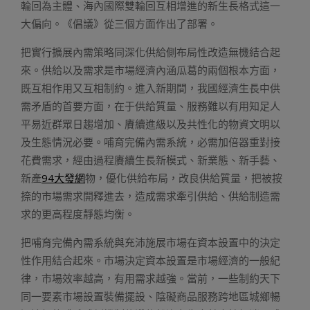
輪回為主體、海內國際雙輪回互相增進的新生長格式這一
大偏向。《倡議》從三個方面作出了部署。
把實行擴展內需策略同深化供給側布局性改造無機結合起
來。供給以及需求是市場經濟內涵瓜葛的兩個根本方面，
既互相作用又互相制約。進入新期間，我國經濟生長中供
需矛盾的首要方面，在于供給質量、服務難以有用知足人
平易近群眾日趨增加、賡續進級以及共性化的物資文明以
及生態情況必要。哺育完備內需系統，必需加倍器重對接
花費需求，經由過程賡續生長新模式、新業態、新手藝、
新產
94大發網
物，優化供給布局，改良供給質量，把被按
捺的市場需求開釋進去，造成需求牽引供給、供給制造需
求的更高程度靜態均衡。
把哺育完備內需系統與充沛施展市場在資本設置中的決定
性作用結合起來。市場決定資本設置是市場經濟的一般紀
律，市場效率越高，有用需求越強。當前，一些制約天下
同一要素市場設置裝備擺設、陰礙商品服務跨地區城鄉暢