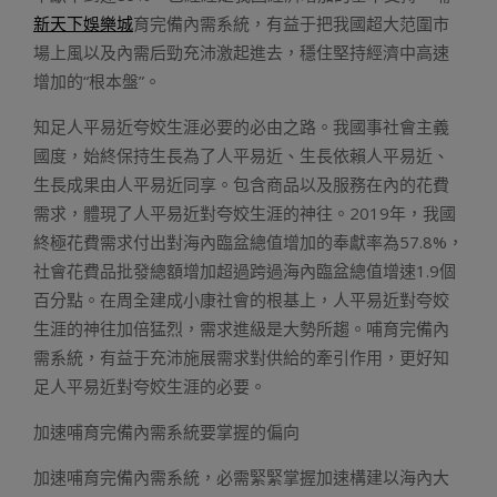
新天下娛樂城
育完備內需系統，有益于把我國超大范圍市
場上風以及內需后勁充沛激起進去，穩住堅持經濟中高速
增加的“根本盤”。
知足人平易近夸姣生涯必要的必由之路。我國事社會主義
國度，始終保持生長為了人平易近、生長依賴人平易近、
生長成果由人平易近同享。包含商品以及服務在內的花費
需求，體現了人平易近對夸姣生涯的神往。2019年，我國
終極花費需求付出對海內臨盆總值增加的奉獻率為57.8%，
社會花費品批發總額增加超過跨過海內臨盆總值增速1.9個
百分點。在周全建成小康社會的根基上，人平易近對夸姣
生涯的神往加倍猛烈，需求進級是大勢所趨。哺育完備內
需系統，有益于充沛施展需求對供給的牽引作用，更好知
足人平易近對夸姣生涯的必要。
加速哺育完備內需系統要掌握的偏向
加速哺育完備內需系統，必需緊緊掌握加速構建以海內大