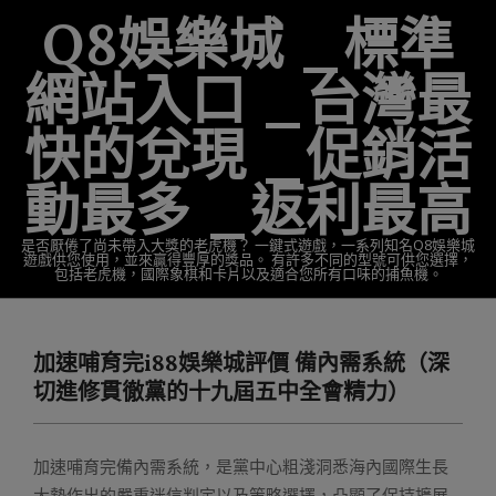
Skip
Q8娛樂城 _標準
to
content
網站入口 _台灣最
快的兌現 _促銷活
動最多 _返利最高
是否厭倦了尚未帶入大獎的老虎機？ 一鍵式遊戲，一系列知名Q8娛樂城
遊戲供您使用，並來贏得豐厚的獎品。 有許多不同的型號可供您選擇，
包括老虎機，國際象棋和卡片以及適合您所有口味的捕魚機。
Primary
Navigation
加速哺育完i88娛樂城評價 備內需系統（深
Menu
切進修貫徹黨的十九屆五中全會精力）
加速哺育完備內需系統，是黨中心粗淺洞悉海內國際生長
大勢作出的嚴重迷信判定以及策略選擇，凸顯了保持擴展