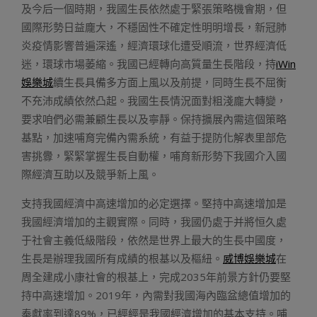
及今后一個時期，我國生長依然處于緊張策略機會期，但
國際形勢日益龐大，不穩固性不確定性明明增長，新冠肺
炎疫情影響普遍深遙，經濟環球化遭受順流，世界經濟低
迷，環球市場萎縮。我國已經轉向高質量生長階段，持
iWin
娛樂城
續生長具備多方面上風以及前提，同時生長不屈衡
不充沛成績依然凸起。我國生長情況面對粗淺龐大轉變，
要求咱們必需兼顧生長以及寧靜。保持擴展內需這個策略
基點，加速哺育完備內需系統，有益于提防化解表里部危
害挑釁，緊緊掌握生長自動權，哺育新形勢下我國介入國
際經濟互助以及競爭新上風。
支持我國經濟中高速增加的必定選擇。堅持中高速增加是
我國經濟增加的主觀實際。同時，我國仍處于并將恒久處
于社會主義低級階段，依然是世界上最大的生長中國度，
生長是辦理我國所有成績的根基以及樞紐。
威博娛樂城
在
周全建成小康社會的根基上，完成2035年前景方針仍要堅
持中高速增加。2019年，內需對我國海內臨盆總值增加的
奉獻率到達89%，已經經是我國經濟增加的基本支持。哺