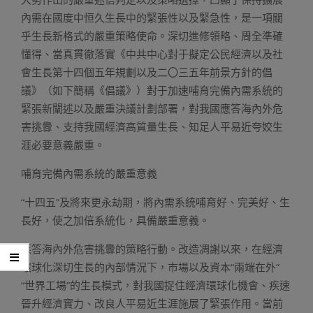
內需在國度中恒久生長中的緊張性以及緊急性，是一項關
乎生長新格式的嚴重策略使命。深切進修領略、周全準確
懂得、當真貫徹落實《中共中心對于擬定公民經濟以及社
會生長第十四個五年規劃以及二〇三五年前景方針的倡
議》（如下簡稱《倡議》）對于加速哺育完備內需系統的
緊張新闡述以及嚴重決議計劃部署，對我國應答海內外危
害挑釁、支持我國經濟高質量生長、知足人平易近夸姣生
涯必要意義嚴重。
哺育完備內需系統的嚴重意義
“十四五”及將來更永劫期，將內需系統哺育好、完美好、生
長好，使之加倍系統化，具備嚴重意義。
應答海內外危害挑釁的策略行動。改造凋謝以來，在經濟
環球化深切生長的內部情況下，市場以及資本“兩端在外”
“世界工場”的生長模式，對我國捉住經濟環球化機會、疾速
晉升經濟實力、改良人平易近生涯施展了緊張作用。當前