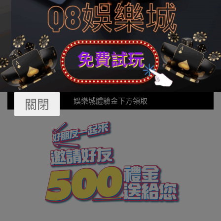
關閉
娛樂城體驗金下方領取