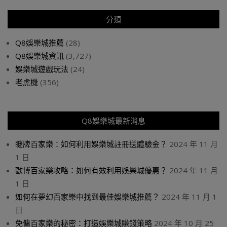
分類
Q8娛樂城推薦
(28)
Q8娛樂城資訊
(3,727)
娛樂城遊戲玩法
(24)
老虎機
(356)
Q8娛樂城最新消息
瞇牌百家樂：如何利用娛樂城註冊送體驗金？
2024 年 11 月
1 日
歐博百家樂攻略：如何有效利用娛樂城優惠？
2024 年 11 月
1 日
如何在夢幻百家樂中找到最佳娛樂城推薦？
2024 年 11 月 1
日
免傭百家樂的秘密：打造娛樂城賺錢策略
2024 年 10 月 25