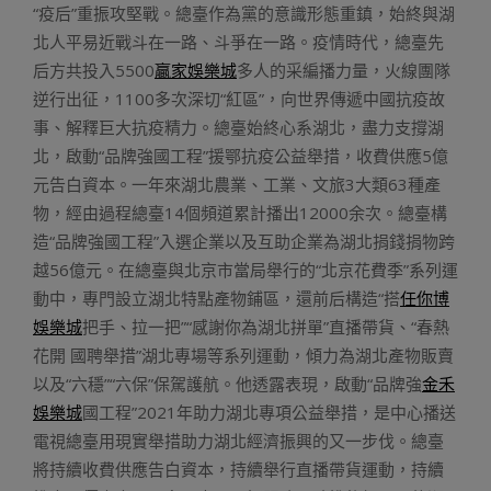
“疫后”重振攻堅戰。總臺作為黨的意識形態重鎮，始終與湖
北人平易近戰斗在一路、斗爭在一路。疫情時代，總臺先
后方共投入5500
贏家娛樂城
多人的采編播力量，火線團隊
逆行出征，1100多次深切“紅區”，向世界傳遞中國抗疫故
事、解釋巨大抗疫精力。總臺始終心系湖北，盡力支撐湖
北，啟動“品牌強國工程”援鄂抗疫公益舉措，收費供應5億
元告白資本。一年來湖北農業、工業、文旅3大類63種產
物，經由過程總臺14個頻道累計播出12000余次。總臺構
造“品牌強國工程”入選企業以及互助企業為湖北捐錢捐物跨
越56億元。在總臺與北京市當局舉行的“北京花費季”系列運
動中，專門設立湖北特點產物鋪區，還前后構造“搭
任你博
娛樂城
把手、拉一把”“感謝你為湖北拼單”直播帶貨、“春熱
花開 國聘舉措”湖北專場等系列運動，傾力為湖北產物販賣
以及“六穩”“六保”保駕護航。他透露表現，啟動“品牌強
金禾
娛樂城
國工程”2021年助力湖北專項公益舉措，是中心播送
電視總臺用現實舉措助力湖北經濟振興的又一步伐。總臺
將持續收費供應告白資本，持續舉行直播帶貨運動，持續