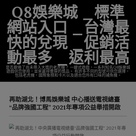
Skip
Q8娛樂城 _標準
to
content
網站入口 _台灣最
快的兌現 _促銷活
動最多 _返利最高
是否厭倦了尚未帶入大獎的老虎機？ 一鍵式遊戲，一系列知名Q8娛樂城
遊戲供您使用，並來贏得豐厚的獎品。 有許多不同的型號可供您選擇，
包括老虎機，國際象棋和卡片以及適合您所有口味的捕魚機。
Primary
Navigation
再助湖北！博馬娛樂城 中心播送電視總臺
Menu
“品牌強國工程” 2021年專項公益舉措開啟