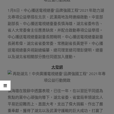
1月8日，中心播送電視總臺“品牌強國工程”2021年助力湖
北專項公益舉措在北京、武漢兩地及時連線啟動。中宣部
副部長、中心播送電視總臺臺長慎海雄，湖北省委布告、
省人大常委會主任應勇缺席，并配合啟動專項公益舉措。
中心播送電視總臺副臺長閻曉明，中心播送電視總臺副臺
長蔣希偉，湖北省省委常委、常務副省長黃楚平，中心播
送電視總臺央視副總編纂、總司理室總司理彭健明，總臺
以及湖北省相關部分擔任同道加入運動。
大發網
慎海雄在致辭中透露表現，已往一年，在以習近平同道為
焦點的黨中心頑強向導下，湖北省委、省當局率領湖北人
平易近迎難而上、直面大考，支出了偉大捐軀、作出了嚴
重奉獻，獲得了湖北以及武漢守護戰的巨大成功，打贏了