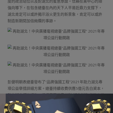
度的政治站位以及對湖北的蜜意厚誼。信賴在黨中心的頑
強向導下，在包含總臺在內的天下人平易近鼎力支撐下，
湖北肯定可以或許揭示浴火更生的新景象，肯定可以或許
制造新期間加倍絢爛的事跡。
彭健明朝表總臺發布了“品牌強國工程”2021年助力湖北專
項公益舉措詳細方案。總臺持續收費供應5億元告白資本，
助力湖北經濟規復，提振天下花費者對“湖北創造”的決心信
念，并為“湖北創造”舉行5場直播帶貨運動，進一步推介湖
北特點產物、拉動販賣。總臺將精心遴選告白資本，將各