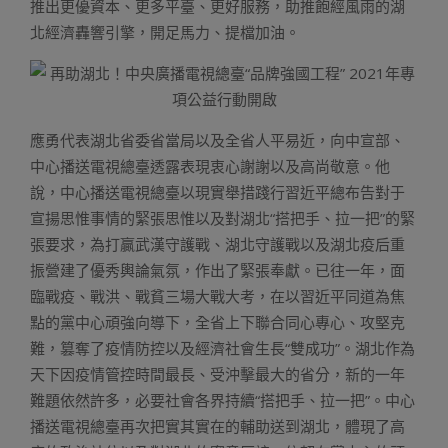
推出更優資本、更多平臺、更好服務，助推飽經風雨的湖
北經濟轟響引擎，開足馬力、提檔加油。
應勇代表湖北省委省當局以及全省人平易近，向中宣部、
中心播送電視總臺透露表現衷心謝謝以及高尚敬意。他
說，中心播送電視總臺以現實舉措踐行習近平總布告對于
宣揚思惟事情的緊張思惟以及對湖北“搭把手、拉一把”的緊
張要求，為打贏武漢守護戰、湖北守護戰以及湖北疫后重
振營建了優秀輿論氣氛，作出了緊張奉獻。已往一年，面
臨戰疫、戰洪、戰貧三場大戰大考，在以習近平同道為焦
點的黨中心頑強向導下，全省上下聯合同心專心、攻堅克
難，篡奪了疫情防控以及經濟社會生長“雙成功”。湖北作為
天下因疫情管控時間最長、受沖擊最大的省分，新的一年
難題依然許多，必要社會各界持續“搭把手、拉一把”。中心
播送電視總臺再次把實其實在的輔助送到湖北，體現了高