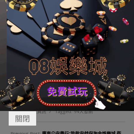
項贊助步伐落細落實，讓公益舉措發生最大效益。
總臺2020年援鄂抗疫公益舉措受贈企業、區域代表頒發了
感言。
運動現場，應勇以及慎海雄經由過程連線，配合啟動了總
臺“品牌強國工程”2021年助力湖北專項公益舉措。
（攝影 廖江衡 褚軒）
2024-
By:
q8娛樂城勝利編輯
On:
2024 年 1 月 23 日
01-
In:
Q8娛樂城資訊
Tagged:
94大發網
23
關閉
Previous Post:
廣東公安舉行“致敬安然保淘金娛樂城 衛