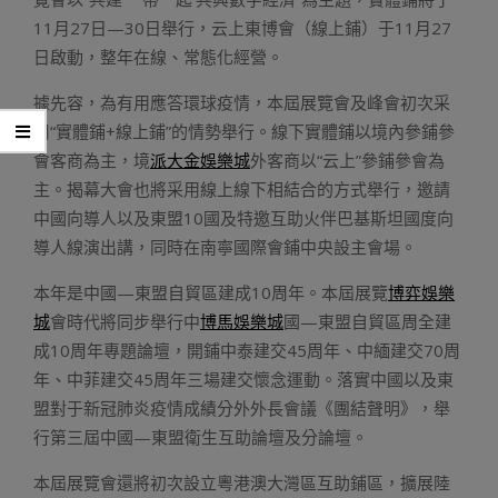
11月27日—30日舉行，云上東博會（線上鋪）于11月27
日啟動，整年在線、常態化經營。
據先容，為有用應答環球疫情，本屆展覽會及峰會初次采
用“實體鋪+線上鋪”的情勢舉行。線下實體鋪以境內參鋪參
會客商為主，境
派大金娛樂城
外客商以“云上”參鋪參會為
主。揭幕大會也將采用線上線下相結合的方式舉行，邀請
中國向導人以及東盟10國及特邀互助火伴巴基斯坦國度向
導人線演出講，同時在南寧國際會鋪中央設主會場。
本年是中國—東盟自貿區建成10周年。本屆展覽
博弈娛樂
城
會時代將同步舉行中
博馬娛樂城
國—東盟自貿區周全建
成10周年專題論壇，開鋪中泰建交45周年、中緬建交70周
年、中菲建交45周年三場建交懷念運動。落實中國以及東
盟對于新冠肺炎疫情成績分外外長會議《團結聲明》，舉
行第三屆中國—東盟衛生互助論壇及分論壇。
本屆展覽會還將初次設立粵港澳大灣區互助鋪區，擴展陸