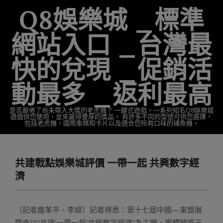
Skip
Q8娛樂城 _標準
to
content
網站入口 _台灣最
快的兌現 _促銷活
動最多 _返利最高
是否厭倦了尚未帶入大獎的老虎機？ 一鍵式遊戲，一系列知名Q8娛樂城
遊戲供您使用，並來贏得豐厚的獎品。 有許多不同的型號可供您選擇，
包括老虎機，國際象棋和卡片以及適合您所有口味的捕魚機。
Primary
Navigation
共建戰點娛樂城評價 一帶一起 共興數字經
Menu
濟
（記者龐革平、李縱）記者得悉：第十七屆中國—東盟展
覽會以“共建‘一帶一起’共興數字經濟”為主題，實體鋪將于