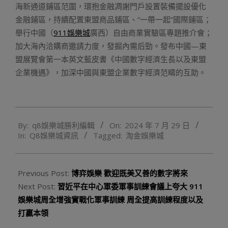
海新通道鋪區范圍，環抱金融凋謝門戶設置裝備擺設優化
金融鋪區，持續配置東盟商品鋪區、“一帶一起”國際鋪區；
舉行中國（
911娛樂城
廣西）自由商業實驗區專題推介會；
加大海內洽購商邀請力度，發掘內需后勁。發布中國—東
盟展覽會第一本英文藍皮書《中國數字經濟生長以及東盟
企業機遇》，加深中國與東盟企業數字經濟范疇的互助。
2024-
By:
q8娛樂城勝利編輯
On:
2024 年 7 月 29 日
07-
In:
Q8娛樂城資訊
Tagged:
淘金娛樂城
29
Previous Post:
博弈娛樂 歡迎既美又善的數字將來
Next Post:
習近平在中心軍委軍事訓練會議上夸大 911
娛樂城周全增強實戰化軍事訓練 周全提高訓練程度以及
打贏本領