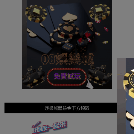
娛樂城體驗金下方領取