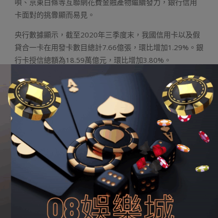
唄、京東白條等互聯網花費金融產物繼續發力，銀行信用
卡面對的挑釁顯而易見。
央行數據顯示，截至2020年三季度末，我國信用卡以及假
貸合一卡在用發卡數目總計7.66億張，環比增加1.29%。銀
行卡授信總額為18.59萬億元，環比增加3.80%。
業內助士指出，勾銷信用卡透支利率上上限治理，將有益
于發卡機構自立決議計劃，為持卡人供應共性化服務，在
與其余花費金融機構，尤為是互聯網金融平臺競爭中加強
吸引力。
“政策調整并非針對互聯網花費金融產物，但確鑿會經由過
程調整利率程度，抵消費金融市場發生影響。”董希淼透露
表現，此前花唄等互聯網花費金融產物下調了部門年青用
戶的信用額度，信用卡機構天真的訂價戰略將有利于加強
信用卡對年青客戶群體的吸引力。
無非，專家提示，絕管發卡機構將發力拓鋪客群，針對部