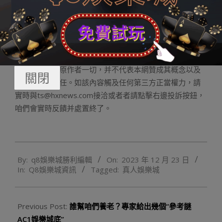
門優質客戶推出優惠利率，但持卡人應充沛闡發本身還款
本領，感性假貸花費。
義務編纂：趙睿
分外聲明：
本網刊登內容出于更直觀傳遞信息之目的。
該內容版權回原作者一切，并不代表本網贊成其概念以及
關閉
對其真實性擔任。如該內容觸及任何第三方正當權力，請
實時與ts@hxnews.com接洽或者者請點擊右邊投訴按鈕，
咱們會實時反饋并處置終了。
2023-
By:
q8娛樂城勝利編輯
On:
2023 年 12 月 23 日
12-
In:
Q8娛樂城資訊
Tagged:
真人娛樂城
23
Previous Post:
誰幫咱們養老？專家給出幾個“參考謎
AC1娛樂城底”