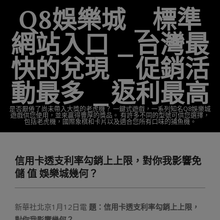
Skip
Q8娛樂城 _標準
to
content
網站入口 _台灣最
快的兌現 _促銷活
動最多 _返利最高
是否厭倦了尚未帶入大獎的老虎機？ 一鍵式遊戲，一系列知名Q8娛樂城
遊戲供您使用，並來贏得豐厚的獎品。 有許多不同的型號可供您選擇，
包括老虎機，國際象棋和卡片以及適合您所有口味的捕魚機。
Primary
Navigation
信用卡透支利率勾銷上上限，對你我影響免
Menu
儲 值 娛樂城幾何？
新華社北京1月12日電
題：信用卡透支利率勾銷上上限，
對你我影響幾何？