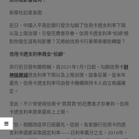
新華社記者吳雨
近日，中國人平易近銀行發文勾銷了信用卡透支利率下限
以及上限治理，引發花費者存眷。信用卡透支利率“松綁”將
對你我生涯有何影響？又將給信用卡行業帶來哪些轉變？
信用卡透支利率周全“松綁”
央行近日發布關照稱，自2021年1月1日起，勾銷信用卡
財
神娛樂城
透支利率下限以及上限治理。這象征著，從本年
最先，信用卡透支利率可由發卡機構與持卡人自立商議確
定。
至此，不少常使用信用卡“買買買”的花費者才存眷到，信用
卡透支利率原來還有上上限。
實在，相關改造早已經最先。從前，各家銀行信用卡的透
支利率還都采取固定利率——日利率萬分之五。2016年，