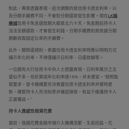
對此，專家透露表現，這次調整的是信用卡透支利率，以
及分期手續費不同，不會對分期還款發生影響。現在
LK娛
樂城
信用卡免息還款期大都是五六十天，免息期后持卡人
沒法全額還款，才會發生利錢。分期手續費則是依據分期
期數收取固定比率的手續費。
此外，關照還規則，表露信用卡透支利率時應以明明方式
鋪示年化利率，不得僅鋪示日利率、日還款額等。
一位國有大行信用卡中央人士透露表現，日利率萬分之五
望似不多，但折算成年化利率達18%，并未便宜。“按照監
管要求，發卡機構要充沛表露信用卡透支利率并實時更
新，確堅持卡人充沛知悉并確認接收，有益于維護持卡人
正當權益。”
持卡人應感性假貸花費
當前，我國花費金融市場介入機構浩繁、生長迅猛，花