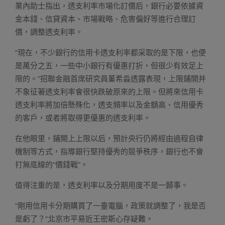
業內助士指出，透支利率市場化訂價后，銀行必要依據資
金本錢、信貸資本、市場戰略、危害偏好等進行合理訂
價，調整透支利率。
“現在，不少銀行的信用卡透支利率都采取的是下限，也便
是萬分之五，一些中小銀行有優惠打折，但很少有效足上
限的。”招聯金融首席研究員董希淼透露表現，上限鋪開并
不象征著透支利率會很快跌破原來的上限。但將來信用卡
透支利率將加倍懸殊化，透支頻率以及金額高、信用優秀
的客戶，或者將取得更優惠的透支利率。
在他眼里，鋪開上上限以后，預計央行仍將經由過程自律
機制等方式，指導銀行堅持優秀的競爭秩序，銀行也不會
打無底線的“價錢戰”。
值得注重的是，透支利率以及分期用度不是一歸事。
“剛用信用卡分期購買了一臺電腦，政策就調整了，我是否
是虧了？”北京市平易近王密斯心存疑難。