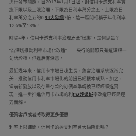
央行發布關照，自2017年1月1日起，對信用卡透支利率實
施下限以及上限治理，下限為日利率萬分之五，上限為日
利率萬分之五的0.
94大發網
7倍，這一區間相稱于年化利率
12.6%至18%。
時隔4年，信用卡透支利率治理周全“松綁”，是何思量？
“為深切推動利率市場化改造”——央行的關照只有這短短一
句話詮釋，但違后有深意。
最近幾年來，信用卡市場日趨生長，危害治理系統逐漸完
美，推動信用卡利率市場化的前提已經根本成熟。加之，
當前新發放以及存量存款的訂價基準轉換已經經順遂實
現，進一步推進信用卡市場的利
tha娛樂城
率改造已經是迎
刃而解。
優質客戶或者將取得更多優惠
利率上限鋪開，信用卡的透支利率會大幅降低嗎？