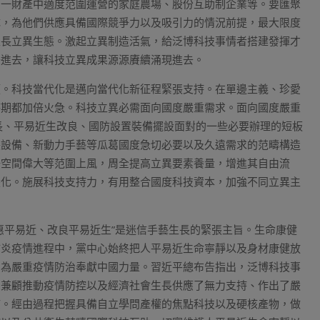
第一財產中適度范圍運營的家庭農場、股份互助制企業等。要匯聚
隊，為他們供應具備國際競爭力以及吸引力的情況前提，最大限度
生長立異生態。激起立異制造活氣，給泛博科技事情者搭建發揮才
釋進去，讓科技立異成果源源賡續涌現進去。
領。科技當代化是邁向當代化新征程緊張支持。在單邊主義、珍愛
時期都加倍火急。科技立異必需面向國度嚴重需求。面向國度嚴重
長、平易近生改良、國防設置裝備擺設面對的一些必要辦理的短板
張設備、新動力手藝等瓜葛國度急切必要以及久遠需求的范疇構造
場空間偉大等范圍上風，周全提高立異要素養量，增進其自由流
變化。施展科技支持力，有用整合國度科技資本，加強不同立異主
惠平易近、改良平易近生”是迷信手藝生長的緊張主旨。生命康健
肺炎疫情進程中，黨中心始終把人平易近生命寧靜以及身材康健放
，為嚴重疫情防治奉獻中國力量。習近平總布告指出，泛博科技事
為兼顧推動疫情防控以及經濟社會生長供應了無力支持、作出了嚴
疫。經由過程把握具備自立學問產權的焦點科技以及硬核產物，做