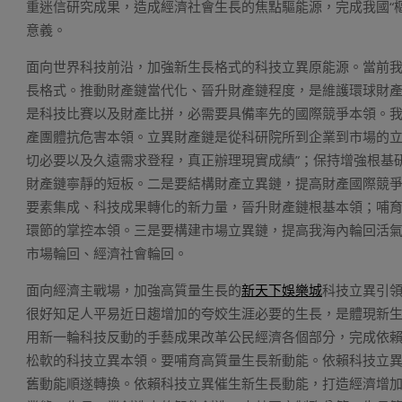
重迷信研究成果，造成經濟社會生長的焦點驅能源，完成我國“
意義。
面向世界科技前沿，加強新生長格式的科技立異原能源。當前
長格式。推動財產鏈當代化、晉升財產鏈程度，是維護環球財
是科技比賽以及財產比拼，必需要具備率先的國際競爭本領。
產團體抗危害本領。立異財產鏈是從科研院所到企業到市場的立
切必要以及久遠需求登程，真正辦理現實成績”；保持增強根基
財產鏈寧靜的短板。二是要結構財產立異鏈，提高財產國際競
要素集成、科技成果轉化的新力量，晉升財產鏈根基本領；哺育
環節的掌控本領。三是要構建市場立異鏈，提高我海內輪回活
市場輪回、經濟社會輪回。
面向經濟主戰場，加強高質量生長的
新天下娛樂城
科技立異引
很好知足人平易近日趨增加的夸姣生涯必要的生長，是體現新
用新一輪科技反動的手藝成果改革公民經濟各個部分，完成依
松軟的科技立異本領。要哺育高質量生長新動能。依賴科技立
舊動能順遂轉換。依賴科技立異催生新生長動能，打造經濟增加