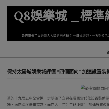
Skip
to
Q8娛樂城 _標
content
是否厭倦了尚未帶入大獎的老虎機？ 一鍵式遊戲，一系列知名
保持太陽城娛樂城評價 “四個面向” 加速設置
黨的十九屆五中全會進一步明確了立異在我國當代化設置裝備擺
場、面向國度嚴重需求、面向人平易近生命康健”，加速設置裝