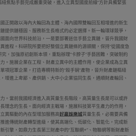
樞紐焦點手藝完成嚴重突破，進入立異型國度前線”方針具備緊張
我國正開啟以海內大輪回為主體、海內國際雙輪回互相增進的新生
產鏈提供鏈穩固、服務新生長格式的必定選擇。新一輪環球競爭，
我國面向世界科技前沿，一是要部署迷信手藝立異鏈，晉升我國財
異進程。科研院所要把好整個立異鏈條的源頭關，保持“從國度急
研究，加強原初創新本領，重點辦理“卡脖子”手藝困難，突破制約
爭力。施展企業在工程、財產立異中的主體作用，使企業成為立異
單項冠軍企業，打造專精特新的“殺手锏”產物，晉升財產鏈樞紐
氣，增進上卑鄙、產供銷、大中小企業協同生長，通順財產輪回、
領力。當前我國經濟進入高質量生長階段，高質量生長是可以或許
生長理念的生長。面向經濟主戰場，施展科技第平生產力的作用，
賴立異驅動的內在型增加服務高
好贏娛樂城
質量生長，必需要具備
異推進傳統財產轉型進級，使其高端化、低碳化、智能化，完成新
新引擎，如鼎力生長第三財產中的“互聯網+”、物聯網等新財產新