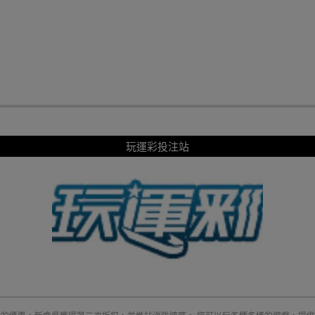
玩運彩投注站