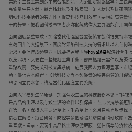
業態；生長工業創造中的智能創造、大范圍定制臨盆等；生長
高質量生長人材。鼎力造就以及引進國際一流人材以及科研團
調動科技事情者的努力性，提高科技產出效率。要構建高質量
干的舞臺，把我國科技事情者步隊儲藏的偉大立異潛能有用開
面向國度嚴重需求，加強當代化強國設置裝備擺設科技支持本
主義回升的大違景下，國度對策略科技支持的需求比以去任何
需求，要保持成績導向。既要補齊我國經
hoya娛樂城
濟社會生
以及弱項，又要在一些樞紐工業手藝、部門樞紐元器件以及緊
重點攻關。要完美科技立異系統。施展我國人力資源豐厚、市
動，優化資本設置，加快科技立異本領從量的積存向質的飛躍
體協同立異本領，構建當代化國度立異系統。
面向人平易近生命康健，加強夸姣生涯的科技服務本領。“科技
是高品格生涯以及夸姣生涯的條件以及保證。在此次抗擊新冠
在第一名，保持人平易近至上、生命至上，采用自動進攻步伐
情者在醫治、疫苗研發、防控等多個緊張范疇開鋪科研攻關，
重奉獻。當前，要筑牢高品格生涯康健屏蔽，迷信精準防疫控