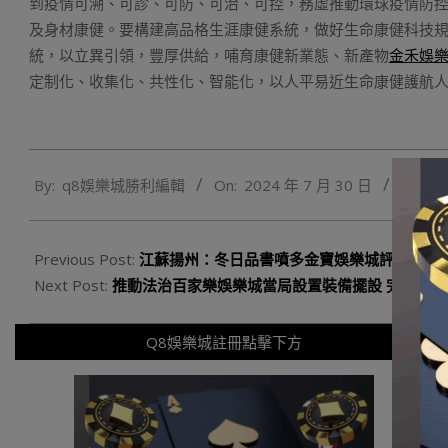
到疫情可溯、可診、可防、可治、可控，務虛推動環球疫情防
及身材康健。要構建高品格生涯康健系統，做好生命康健科技
統，以立異引領，豐厚供給，哺育康健新業態、新產物
金禾娛
定制化、收集化、共性化、智能化，以人平易近生命康健護航
2024-
By:
q8娛樂城勝利編輯
On:
2024 年 7 月 30 日
In:
Q
07-
30
Previous Post:
江蘇揚州：冬日品書噴多金寶娛樂城評價 鼻“充
Next Post:
推動法治百家樂娛樂城當局設置裝備擺設 完美當局
Q8娛樂城註冊點擊下方