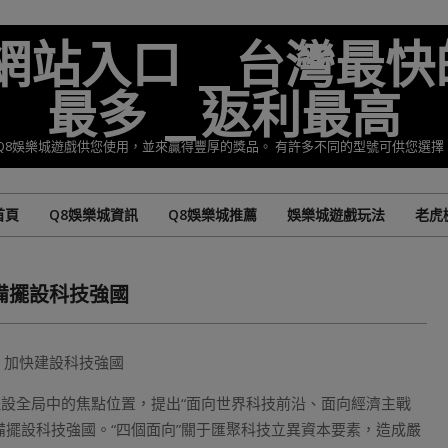
準網站入口 _台灣最快
最多 _返利最高
Q8娛樂城遊戲供您使用，並來贏得豐厚的獎品。 有許多不同的型號可供您選
首頁
Q8娛樂城資訊
Q8娛樂城推薦
娛樂城遊戲玩法
老虎
Primary
Navigation
Menu
裝備擺設科技強國
設全局中的焦點位置，提出“面向世界科技前沿、面向經濟主戰
備擺設科技強國。“四個面向”關于匯聚科技立異資本要素，造成嚴