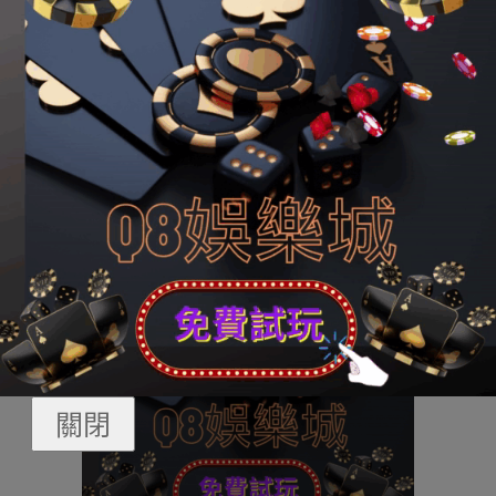
Next Post:
【中國之治@文明解碼】雲集漫評 | 依托文明
設置裝備擺設推動墟落管理
Q8娛樂城註冊點擊下方
關閉