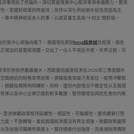
經濟事情指了然偏向。深切貫徹落實中心經濟事情會議精力，要保
續性，掌握好政策的時度效；保持以深化供給側布局性改造為主
，集中精神辦妥本人的事，以高質量生長為“十四五”開好局。
焦點的黨中心頑強向導下，我國領先節制
hoya娛樂城
住疫情，領先
濟正增加的首要經濟體，交出了一份人平易近中意、世界注視、可
經濟形勢依然嚴肅龐大。西歐蓬勃國度經濟在2020年三季度歸升
了范圍絕后的財務泉幣政策，債權程度突破汗青高位，疫情沖擊致
彈，微觀指標將明明轉好。同時，遭到內部情況不確定性以及我國
，待業以及中小企業仍面對較多難題，堅持穩增加與防危害的均衡
局，要求微觀政策堅持延續性、穩固性、可繼續性。要持續實行努
及力度，不急轉彎。當前我國經濟還沒有齊全規復，微觀政策邊際
效以及加強可繼續性根基上，堅持適度付出強度，完美減稅降費政