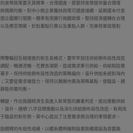
重的泉幣政策要天真精準、合理適度，既堅持泉幣提供量合理增
好跨周期均衡。對中小微企業攙扶政策可適度接續，延期還本付息
支撐企圖實行限期。精準有用實行微觀政策，堅持經濟運轉在合理
警以及應答預案，針對重點行業以及重點人群，完美待業政策對
國際雙輪回互相增進的新生長格式，要牢牢扭住供給側布局性改造
、調配、暢通流暢、花費各環節，造成需求牽引供給、供給制造需
端著手，保持供給側布局性改造的策略偏向，晉升供給系統對海內
變；又要從需求端發力，保持以擴展內需為策略基點，使臨盆、調
的靜態供需均衡。
勢轉變，作出我國經濟生長進入新常態的嚴重判定，提出推動供給
強、晉升、通順”八字目標推動以及深化供給側布局性改造，有用改
后于臨盆的新形勢，黨中心提出了注意需求側治理的事情要求。
后勁開釋的布局性成績，以體系體例機制設置裝備擺設為首要路