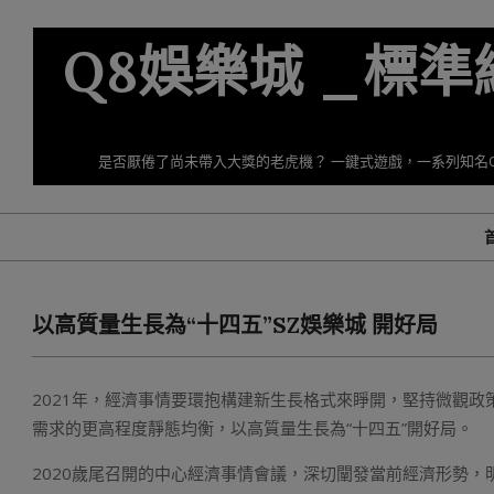
Skip
to
Q8娛樂城 _標
content
是否厭倦了尚未帶入大獎的老虎機？ 一鍵式遊戲，一系列知名
以高質量生長為“十四五”SZ娛樂城 開好局
2021年，經濟事情要環抱構建新生長格式來睜開，堅持微觀
需求的更高程度靜態均衡，以高質量生長為“十四五”開好局。
2020歲尾召開的中心經濟事情會議，深切闡發當前經濟形勢，