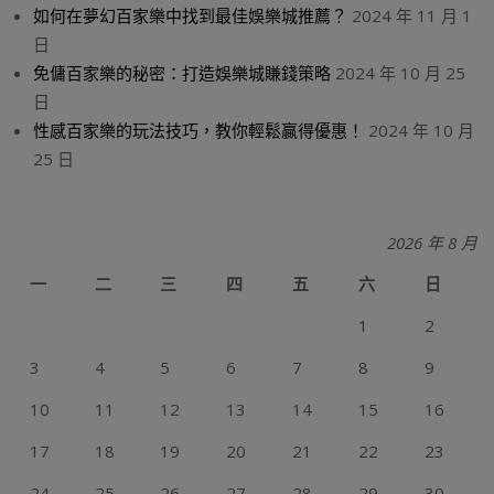
如何在夢幻百家樂中找到最佳娛樂城推薦？
2024 年 11 月 1
日
免傭百家樂的秘密：打造娛樂城賺錢策略
2024 年 10 月 25
日
性感百家樂的玩法技巧，教你輕鬆贏得優惠！
2024 年 10 月
25 日
2026 年 8 月
一
二
三
四
五
六
日
1
2
3
4
5
6
7
8
9
10
11
12
13
14
15
16
17
18
19
20
21
22
23
24
25
26
27
28
29
30