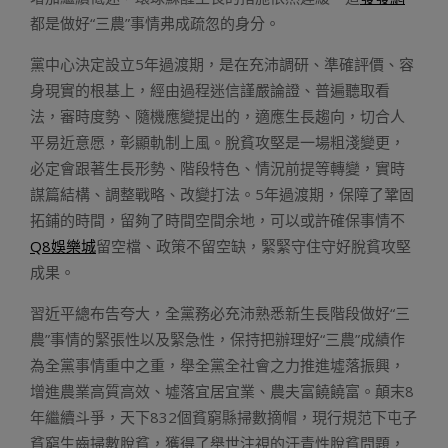
都是做好“三農”事情弗成疏忽的身分。
黨中心決定設立5年過渡期，是在充沛調研、準確評價、容
身現實的根基上，經由過程迷信謹嚴論證、普遍聽取看
法，審時度勢、隨機應變提出的，適應生長趨向，切合人
平易近意愿，彰顯軌制上風。脫貧攻堅是一場粗淺變更，
必定會跟著生長形勢、階段特色、情況前提等轉變，實時
謀篇結構、調整戰略、改變打法。5年過渡期，保障了鞏固
拓鋪的時間，留夠了時間空間余地，可以或許確保事情不
Q8娛樂城
留空檔、政策不留空缺，緊緊守住守好脫貧攻堅
成果。
習近平總布告夸大，全黨務必充沛熟悉新生長階段做好“三
農”事情的緊張性以及緊急性，保持把辦理好“三農”成績作
為全黨事情重中之重，舉全黨全社會之力推進墟落振興，
增進農業高質高效、墟落宜居宜業、農夫富饒饒富。顛末8
年繼續斗爭，天下832個貧窮縣掃數摘帽，現行規范下屯子
貧窮生齒掃數脫貧，獲得了舉世注視的汗青性脫貧問題，