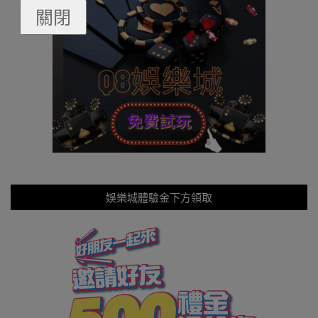
關閉
娛樂城體驗金下方領取