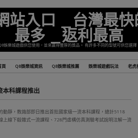
準網站入口 _台灣最快
最多 _返利最高
Q8娛樂城遊戲供您使用，並來贏得豐厚的獎品。 有許多不同的型號可供您選
首頁
Q8娛樂城資訊
Q8娛樂城推薦
娛樂城遊戲玩法
老虎
Primary
Navigation
Menu
一流本科課程推出
布的動靜，教誨部即日推出首批國家級一流本科課程，總計5118
8門線上線下殽雜式一流課程、728門虛構仿真測驗考試說明注解一流