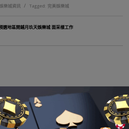
8娛樂城資訊
Tagged:
完美娛樂城
預選地區開鋪月玖天娛樂城 面采樣工作