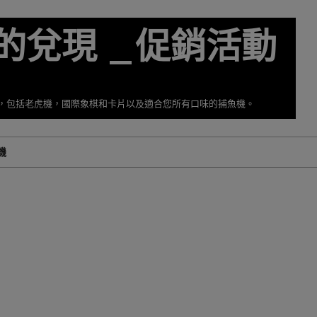
的兌現 _促銷活動
擇，包括老虎機，國際象棋和卡片以及適合您所有口味的捕魚機。
機