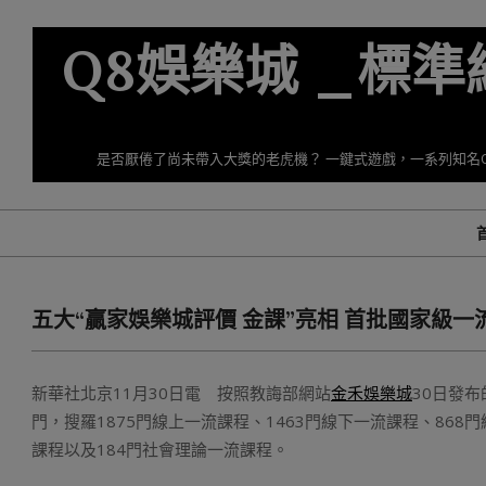
Skip
to
Q8娛樂城 _標
content
是否厭倦了尚未帶入大獎的老虎機？ 一鍵式遊戲，一系列知名
五大“贏家娛樂城評價 金課”亮相 首批國家級
新華社北京11月30日電 按照教誨部網站
金禾娛樂城
30日發
門，搜羅1875門線上一流課程、1463門線下一流課程、86
課程以及184門社會理論一流課程。