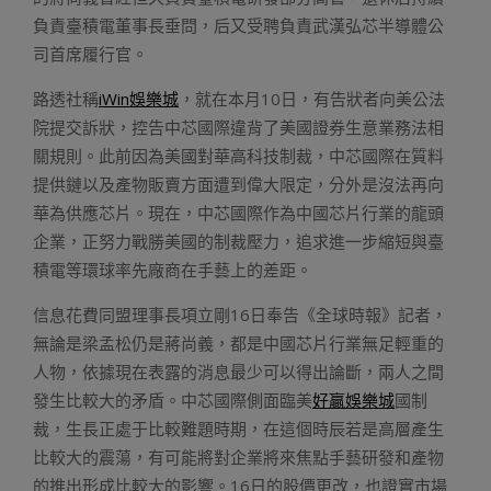
負責臺積電董事長垂問，后又受聘負責武漢弘芯半導體公
司首席履行官。
路透社稱
iWin娛樂城
，就在本月10日，有告狀者向美公法
院提交訴狀，控告中芯國際違背了美國證券生意業務法相
關規則。此前因為美國對華高科技制裁，中芯國際在質料
提供鏈以及產物販賣方面遭到偉大限定，分外是沒法再向
華為供應芯片。現在，中芯國際作為中國芯片行業的龍頭
企業，正努力戰勝美國的制裁壓力，追求進一步縮短與臺
積電等環球率先廠商在手藝上的差距。
信息花費同盟理事長項立剛16日奉告《全球時報》記者，
無論是梁孟松仍是蔣尚義，都是中國芯片行業無足輕重的
人物，依據現在表露的消息最少可以得出論斷，兩人之間
發生比較大的矛盾。中芯國際側面臨美
好贏娛樂城
國制
裁，生長正處于比較難題時期，在這個時辰若是高層產生
比較大的震蕩，有可能將對企業將來焦點手藝研發和產物
的推出形成比較大的影響。16日的股價更改，也證實市場