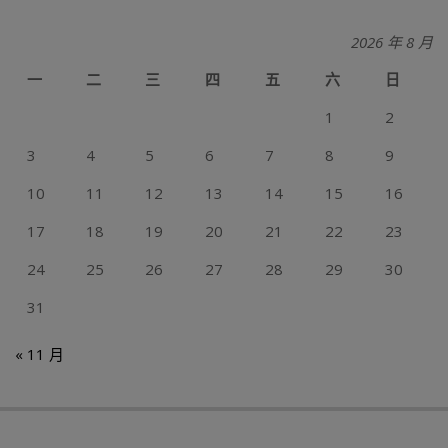
2026 年 8 月
一
二
三
四
五
六
日
1
2
3
4
5
6
7
8
9
10
11
12
13
14
15
16
17
18
19
20
21
22
23
24
25
26
27
28
29
30
31
« 11 月