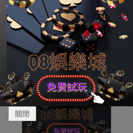
在 歸回學術性聲譽性
Next Post:
金鼎娛樂城華為：最新手機版“鴻蒙”表態
Q8娛樂城註冊點擊下方
關閉