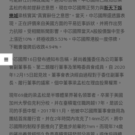
孟松的有前提辭恣意愿，現在中芯國際正努力與
新天下娛
樂城
梁核實其“真實辭任之意愿”。當天，中芯國際還透露表
現，正在評價來自美國方面的平易近事訴狀，并將作出努
力抗辯。受相關新聞影響，中芯國際當天A股股價盤中至多
上漲近10%，終極收跌5.53%。中芯國際港股一度停牌，
下戰書復牌后收跌4.94%。
中芯國際16日發布通知布告稱，蔣尚義獲委任為公司董事
會副董事長、第二類履行董事及策略委員會成員，自 2020
年12月15日起見效。董事會表決經由過程對于委任副董事
長、履行董事的議案，個中董事梁孟松在理由投棄權票。
現年69歲的梁孟松是半導體業界著名領軍者，卒業于美國
加州大學伯克利分校，并在臺積電任職跨越17年，是該公
司的手藝中堅。2017年11月，他被中芯國際董事會錄用為
團結首席履行官，并在2年時間內攻克了14nm芯片，將中
芯國際的制程手藝推向了更進步前輩的7nm。而現年74歲
的蔣尚義曾經恒久負責臺積電研發部分高管，退休后持續