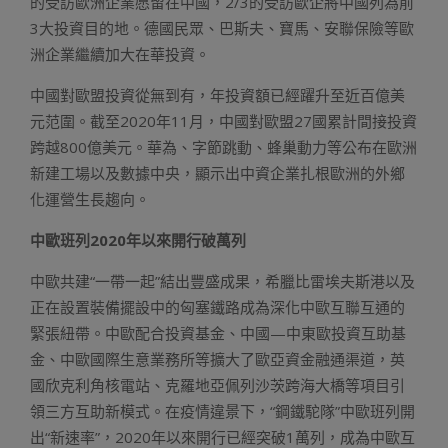
的受訪歐洲企業愿留在中國，2/3的受訪歐企將中國列為前
3大投資目的地。德國民眾、巴斯夫、寶馬、安聯保險等歐
洲企業繼續加大在華投資。
中國對歐盟投資從無到有，年投資額已經躍升至近百億美
元范圍。截至2020年11月，中國對歐盟27國累計間接投資
跨越800億美元。華為、字節跳動、蜂巢動力等公布在歐洲
新建工場以及數據中央，顯示出中資企業扎根歐洲的外鄉
化運營生長趨向。
中歐班列2020年以來開行破萬列
中歐共建“一帶一起”結出豐盛成果，希臘比雷埃夫斯港以及
正在設置裝備擺設中的匈塞鐵路成為深化中歐互聯互通的
緊張紐帶。中歐配合投資基金、中國—中東歐投資互助基
金、中歐國際生意業務所等擴大了歐亞資金融通渠道，英
國欣克利角核電站、克羅地亞佩列沙茨跨海大橋等項目引
領三方互助新模式。在疫情違景下，“鋼鐵駝隊”中歐班列開
出“新速率”，2020年以來開行已經突破1萬列，成為中歐互