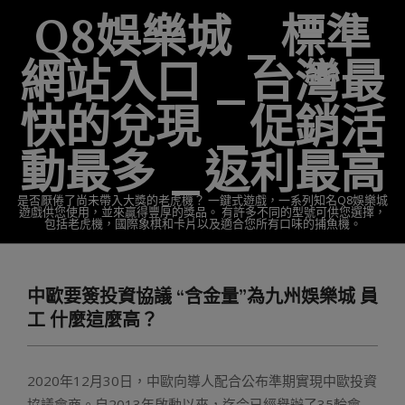
Skip
Q8娛樂城 _標準
to
content
網站入口 _台灣最
快的兌現 _促銷活
動最多 _返利最高
是否厭倦了尚未帶入大獎的老虎機？ 一鍵式遊戲，一系列知名Q8娛樂城
遊戲供您使用，並來贏得豐厚的獎品。 有許多不同的型號可供您選擇，
包括老虎機，國際象棋和卡片以及適合您所有口味的捕魚機。
Primary
Navigation
中歐要簽投資協議 “含金量”為九州娛樂城 員
Menu
工 什麼這麼高？
2020年12月30日，中歐向導人配合公布準期實現中歐投資
協議會商。自2013年啟動以來，迄今已經舉辦了35輪會