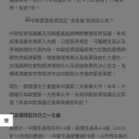
商，長達7年。
中歐投資協議觸及范疇遙遙逾越傳統雙邊投資協議，會商
成果涵蓋市場準入允諾、公道競爭規定、可繼續生長以及
爭端辦理四方面內容。中歐投資協議將無力拉動后疫情時
期世界經濟蘇醒，增進環球商業以及投資自由化方便化，
加強國際社會對經濟環球化以及自由商業的決心信念，為
構建凋謝型世界經濟作出中歐兩大市場的緊張奉獻。
現在，歐盟僅次于東盟是中國第二大商業火伴，本年，中
國躍升為歐盟第一大商業火伴。為何中歐投資協議云云緊
張？將為中歐兩邊企業帶來哪些利好？
惠及環球近四分之一生齒
據統計，中國生齒現在約14億，歐盟生齒為4.4億（2020
年10月統計數據），中歐生齒總數超18億，占世界生齒比