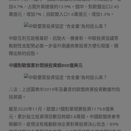
加4.7%，占我外貿總值的13.9%。個中，對歐盟出口2.45
萬億元，增加7%；自歐盟入口1.6萬億元，增加1.3%。
中歐互利互助根基好、后勁大、機會新，中歐投資協議等
軌制性支配勢必進一步晉升兩邊商業投資方便化程度，開
釋出新的后勁。
中國對歐盟累計間接投資超800億美元
△注：上述圖表中2019年及曩昔的歐盟商業投資數據均包
括英國。
截至2020年11月，歐盟27國對華現實投資1179.8億美
元，累計設立投資項目數目跨越3.8萬個。中國歐盟商會考
察顯示，疫情沒有搖動歐洲企業對華投資決心信念，89%