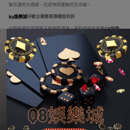
聯互通的大通道，抗疫物質運輸的生命線。
ku娛樂城
中歐企業將取得哪些利好
中歐投資協議著眼于軌制型凋謝。高程度的市場準
Q8娛樂
城
入允諾將為兩邊企業帶來更多的投資機遇。高程度的公
道競爭規定將為雙邊投資供應更好的營商情況。
市場準入方面，協議采用的是準入前公民報酬加負面清單
模式。中方初次在包含服務業以及非服務業在內的一切行
業以負面清單情勢作出允諾，完成與《外商投資法》建立
的外資負面清單治理體系體例周全對接。歐方也在協議中
對我允諾其較高的市場準入程度。
此外，針對自身不鄙視外資、但對企業設立經營形成嚴重
影響的市場準入限定，兩邊還將允諾在大多半經濟范疇紕
謬企業數目、產量、業務額、董事高管、當地研發、出話
柄績、總部配置等實
金禾娛樂城
行限定，并許可與投資無
關的外匯轉移及職員出境以及停居留。