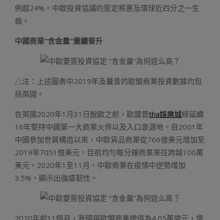
例超24%。中歐投資協議的簽定將惠及環球近四分之一生
齒。
中國商業“含金量”賡續晉升
△注：上述圖表中2019年及曩昔的歐盟商業投資數據均包
括英國。
在英國2020年1月31日脫歐之前，歐盟曾
tha娛樂城
經延續
16年堅持中國第一大商業火伴以及入口泉源地。自2001年
中國參加世貿構造以來，中歐貨品商業從766億美元增加至
2019年7051億美元，目前均勻每分鐘商業來往跨越100萬
美元。2020年1至11月，中歐商業在疫情中逆勢增加
3.5%，顯示出強盛韌性。
2020年前11個月，我國與歐盟商業總值為4.05萬億元，增