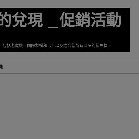
的兌現 _促銷活動
擇，包括老虎機，國際象棋和卡片以及適合您所有口味的捕魚機。
機