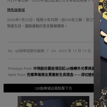
人們不會忘掉，2020年湖北武漢三大火車站曾經按下“停息鍵”，
博馬娛樂城
2020年1月25日，陰歷小年月朔。由350名江蘇、浙江緊迫
情產生后，鐵路運輸的首支醫療團隊。
2023-
By:
q8娛樂城勝利編輯
On:
2023 年 12 月 13 日
In:
Q
12-
13
Previous Post:
中飛股份募投項目紅q8娛樂外光學與激光器件
Next Post:
完備準確周全貫徹新生長理念——深切進修習近平總
Q8娛樂城註冊點擊下方