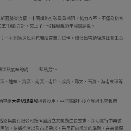
面臨新冠肺炎疫情，中國鐵路打破重重攔阻，協力攻堅，不僅為搭客
三五”規劃方針，交上了一份輕飄飄的年關問題單。
涯；一列列貨運班列宛若紐帶無力拉伸，爆發出帶動經濟社會生長
著溫熱氣味的詞——“藍熱男”。
將在杭深、連鎮、貴廣、南廣、南昆、成貴、鄭太、石濟、海南東環等
動車組
大老爺娛樂城
掃數投用，中國鐵路科技立異邁出緊張措
。
度鐵路集團有限公司按照國度立異驅動生長要求，深切實行中興號
異團隊，依據搭客以及市場需求，采用正向設計的準則，在高鐵樞