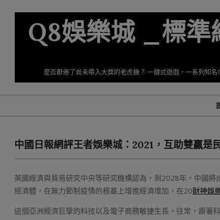
Skip
to
Q8娛樂城 _標
content
是否厭倦了尚未帶入大獎的老虎機？ 一鍵式遊戲，一系列知名
中國日報網評王者娛樂城：2021，互助雙贏是
英國經濟與貿易研究中央等研究機構認為，到2028年，中國將
經濟體，在無力節制疫情的根基上增進經濟增加，在20
財神娛
這個亞洲經濟巨擘的科技以及電子商務敏捷生長。往常，跟著