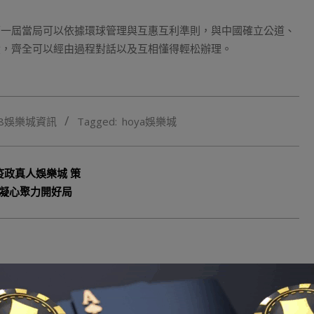
下一屆當局可以依據環球管理與互惠互利準則，與中國確立公道、
績，齊全可以經由過程對話以及互相懂得輕松辦理。
8娛樂城資訊
Tagged:
hoya娛樂城
政真人娛樂城 策
，凝心聚力開好局