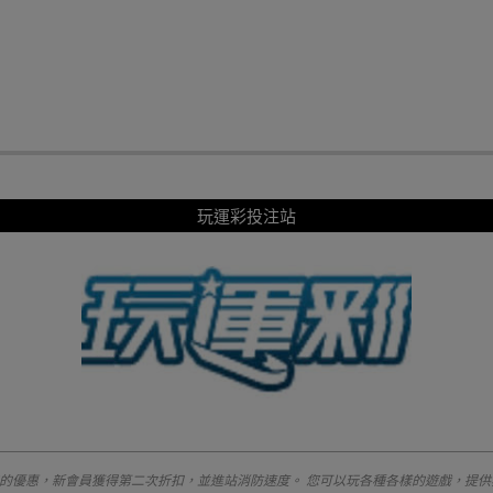
玩運彩投注站
的優惠，新會員獲得第二次折扣，並進站消防速度。 您可以玩各種各樣的遊戲，提供非