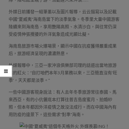
外媒日前播發一組筆墨以及圖片報導，云云描寫以及記載
中國“夏威夷”海南島當下的淡季氣象。冬季里大量中國游客
陸續來到海南島，享用艷陽高照、水清沙白，與往常仍深
受疫情伸張攪擾的外洋氣象造成光顯比擬。
海南島旅游市場火爆場景，顯示中國在抗疫獲得嚴重成果
后，旅游經濟呈現的濃濃熱意。
外媒報導中，三亞一家沖浪俱樂部司理的話道出當地旅游
業的紅火：“自打咱們本年3月業務以來，三亞簡直沒有‘旺
季’，天天都是淡季。”
一些中國游客現身說法：有人去年冬季旅游常往泰國、馬
來西亞，有的小伉儷底本打算往普吉島度蜜月、拍婚紗
照，但本年都因外洋疫情之故沒法成行。而在中國海內有
用防疫的違景下，這些需求“對準”海南。