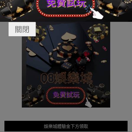
Q8娛樂城註冊點擊下方
關閉
娛樂城體驗金下方領取