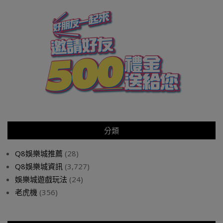
分類
Q8娛樂城推薦
(28)
Q8娛樂城資訊
(3,727)
娛樂城遊戲玩法
(24)
老虎機
(356)