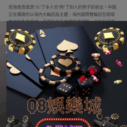
而海南島旅游“火”了本人也“熱”了別人的例子折射出，中國
正在構建的以海內大輪回為主體、海內國際雙輪回互相增
進的新生長格式，不僅有益于中國經濟蘇醒，也有利于環
球經濟早日“化險為夷”。（記者：孫浩、宿亮、凌廣志、吳
茂輝；編纂：馬曉燕、錢泳文）
2024-
By:
q8娛樂城勝利編輯
On:
2024 年 7 月 17 日
07-
In:
Q8娛樂城資訊
Tagged:
玖天娛樂城
17
Previous Post:
兩封謝威博娛樂城謝信見證中非兄弟情深
Next Post:
商務部：我國進出口范圍創百家樂娛樂汗青同
期新高