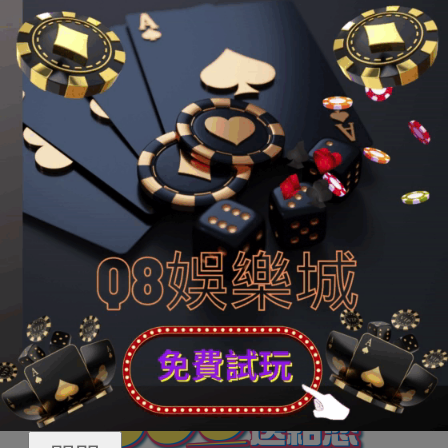
娛樂城體驗金下方領取