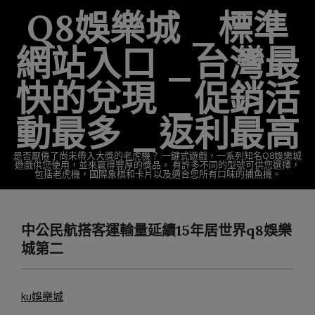
Skip
Q8娛樂城 _標準
to
content
網站入口 _台灣最
快的兌現 _促銷活
動最多 _返利最高
是否厭倦了尚未帶入大獎的老虎機？ 一鍵式遊戲，一系列知名Q8娛樂城
遊戲供您使用，並來贏得豐厚的獎品。 有許多不同的型號可供您選擇，
包括老虎機，國際象棋和卡片以及適合您所有口味的捕魚機。
Primary
Navigation
中公民航搭客運輸量延續15年居世界q8娛樂
Menu
城第二
ku娛樂城