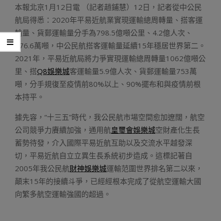
本報北京1月12日電 （記者趙鋪慧）12日，記者從中公民
航局得悉：2020年平易近航業實現運輸總周轉量、搭客運
輸量、貨郵運輸量分手為798.5億噸公里、4.2億人次、
676.6萬噸，中公民航搭客運輸量延續15年穩居世界第二。
2021年，平易近航局將力爭實現運輸總周轉量1062億噸公
里、搭
Q8娛樂城
客運輸量5.9億人次、貨郵運輸量753萬
噸，分手規復至疫情前80%以上、90%擺布和與疫情前根
本持平。
據先容，“十三五”時代，我公民航市場空間愈加遼闊，航空
公司競爭力賡續加強，通用航
皇璽會娛樂城
空財產化生長
蓄勢待發，介入國際平易近航互助以及交流水平越發深
切，平易近航自立立異生長系統初步造成。這標記著自
2005年我公民航
財神娛樂城
運輸范圍世界排名第二以來，
顛末15年的接續斗爭，已經經根本完成了從航空運輸大國
向繁多航空運輸強國的超過。