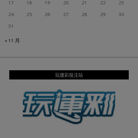
17
18
19
20
21
22
23
24
25
26
27
28
29
30
31
« 11 月
玩運彩投注站