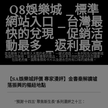
Skip
Q8娛樂城 _標準
to
content
網站入口 _台灣最
快的兌現 _促銷活
動最多 _返利最高
是否厭倦了尚未帶入大獎的老虎機？ 一鍵式遊戲，一系列知名Q8娛樂城
遊戲供您使用，並來贏得豐厚的獎品。 有許多不同的型號可供您選擇，
包括老虎機，國際象棋和卡片以及適合您所有口味的捕魚機。
Primary
Navigation
【SA娛樂城評價 專家漫評】金書秦解讀墟
Menu
落振興的樞紐地點
“預測‘十四五’ 聚焦新生長”系列漫評之十三：